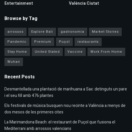
Entertainment
València Ciutat
Browse by Tag
arrossos
Explore Bali
gastronomia
Market Stories
Pandemic
Premium
Puçol
restaurants
Stay Home
United Stated
Vaccine
Work From Home
Wuhan
Recent Posts
Desmantellada una plantació de marihuana a Sax: detinguts un pare
i el seu fill amb 476 plantes
Els festivals de música busquen nou recinte a València a menys de
dos mesos de les primeres cites
La Marimandona Beach: el restaurant de Puçol que fusiona el
Mediterrani amb arrossos valencians