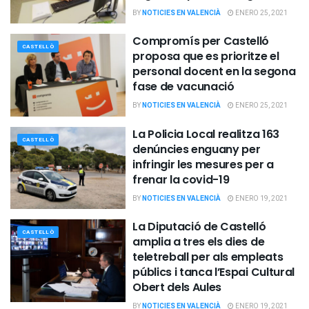
BY
NOTICIES EN VALENCIÀ
ENERO 25, 2021
Compromís per Castelló
CASTELLÒ
proposa que es prioritze el
personal docent en la segona
fase de vacunació
BY
NOTICIES EN VALENCIÀ
ENERO 25, 2021
La Policia Local realitza 163
CASTELLÒ
denúncies enguany per
infringir les mesures per a
frenar la covid-19
BY
NOTICIES EN VALENCIÀ
ENERO 19, 2021
La Diputació de Castelló
CASTELLÒ
amplia a tres els dies de
teletreball per als empleats
públics i tanca l’Espai Cultural
Obert dels Aules
BY
NOTICIES EN VALENCIÀ
ENERO 19, 2021