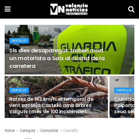
CASTELLÒ
Sis dies desaparegut: troben mort
un motorista a Saix al costat de la
carretera
CASTELLÒ
CASTELLÒ
Ratxes de 143 km/h: el temporal de
Ciutadans
vent sacseja Castelló amb arbres
Paiporta 
caiguts i més de 100 incidències
seua seu
Home
Category
Comunitat
Castellò