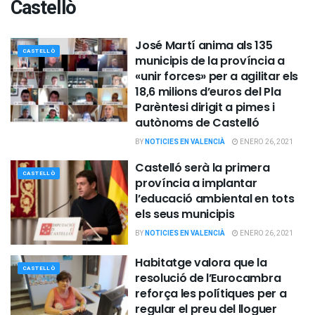
Castellò
José Martí anima als 135
CASTELLÒ
municipis de la província a
«unir forces» per a agilitar els
18,6 milions d’euros del Pla
Parèntesi dirigit a pimes i
autònoms de Castelló
BY
NOTICIES EN VALENCIÀ
ENERO 26, 2021
Castelló serà la primera
CASTELLÒ
província a implantar
l’educació ambiental en tots
els seus municipis
BY
NOTICIES EN VALENCIÀ
ENERO 26, 2021
Habitatge valora que la
CASTELLÒ
resolució de l’Eurocambra
reforça les polítiques per a
regular el preu del lloguer