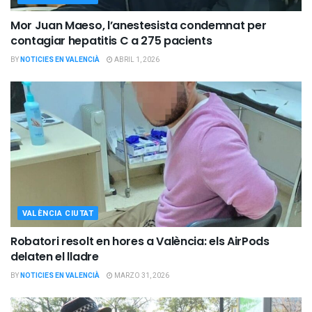
Mor Juan Maeso, l’anestesista condemnat per
contagiar hepatitis C a 275 pacients
BY
NOTICIES EN VALENCIÀ
ABRIL 1, 2026
VALÈNCIA CIUTAT
Robatori resolt en hores a València: els AirPods
delaten el lladre
BY
NOTICIES EN VALENCIÀ
MARZO 31, 2026