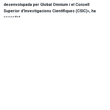
desenvolupada per Global Omnium i el Consell
Superior d’Investigacions Científiques (CSIC)», ha
recordat.
Elisa Valía ha destacat la implantació d’este sistema a
València «a través de la sectorització en 24 zones de la
ciutat, en els quals es pren una mostra representativa,
exclusivament, en cadascun dels sectors». Així, ha
continuat, «ens permet saber a quina zona correspon
cadascun dels resultats de les mostres».
Segons ha indicat, d’una banda «davant un augment de
concentració del genoma del coronavirus, podem saber on
es localitza, la qual cosa ens permet una millor governança i
la presa de decisions sobre la base de dades que es
recullen de manera sistemàtica». El sistema SARS-
GoAnalytics permet monitorar com s’està comportant la
pandèmia en les entrades de les depuradores on aboquen