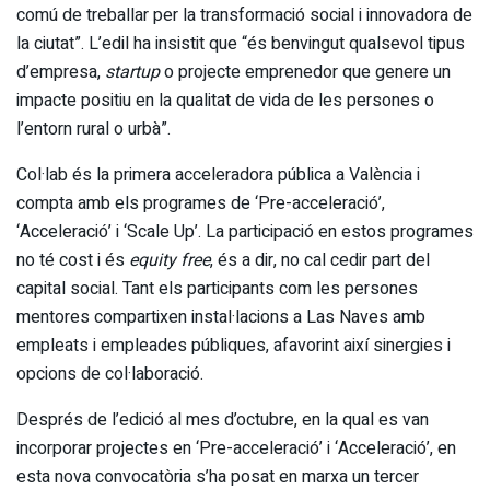
comú de treballar per la transformació social i innovadora de
la ciutat”. L’edil ha insistit que “és benvingut qualsevol tipus
d’empresa,
startup
o projecte emprenedor que genere un
impacte positiu en la qualitat de vida de les persones o
l’entorn rural o urbà”.
Col·lab és la primera acceleradora pública a València i
compta amb els programes de ‘Pre-acceleració’,
‘Acceleració’ i ‘Scale Up’. La participació en estos programes
no té cost i és
equity free
, és a dir, no cal cedir part del
capital social. Tant els participants com les persones
mentores compartixen instal·lacions a Las Naves amb
empleats i empleades públiques, afavorint així sinergies i
opcions de col·laboració.
Després de l’edició al mes d’octubre, en la qual es van
incorporar projectes en ‘Pre-acceleració’ i ‘Acceleració’, en
esta nova convocatòria s’ha posat en marxa un tercer