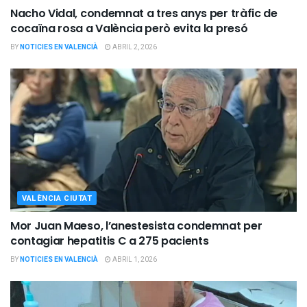
Nacho Vidal, condemnat a tres anys per tràfic de
cocaïna rosa a València però evita la presó
BY
NOTICIES EN VALENCIÀ
ABRIL 2, 2026
VALÈNCIA CIUTAT
Mor Juan Maeso, l’anestesista condemnat per
contagiar hepatitis C a 275 pacients
BY
NOTICIES EN VALENCIÀ
ABRIL 1, 2026