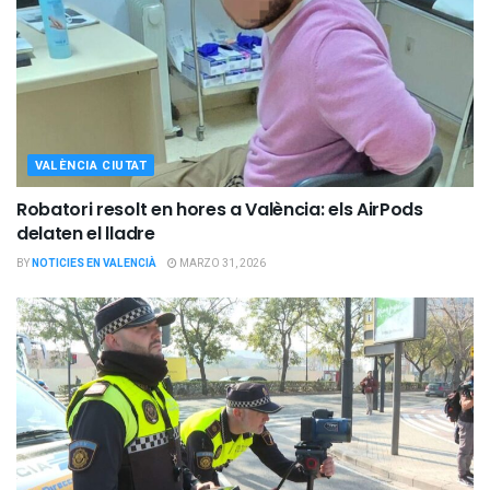
VALÈNCIA CIUTAT
Robatori resolt en hores a València: els AirPods
delaten el lladre
BY
NOTICIES EN VALENCIÀ
MARZO 31, 2026