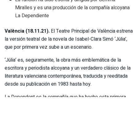
Miralles y es una producción de la compañía alcoyana
La Dependiente
València (18.11.21).
El Teatre Principal de València estrena
la versión teatral de la novela de Isabel-Clara Simó ‘Júlia’,
que por primera vez sube a un escenario.
‘Júlia’ es, seguramente, la obra más emblemática de la
escritora y periodista alcoyana y un verdadero clásico de la
literatura valenciana contemporánea, traducida y reeditada
desde su publicación en 1983 hasta hoy.
La Dependent es la compañía que ha hecho esta primera
versión teatral, cuyos derechos fueron adquiridos en 2020.
La adaptación del texto para la escena y la dirección del
espectáculo son de Gemma Miralles, y está interpretado
por un reparto de once actores y actrices: Marta Chiner,