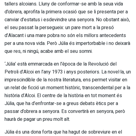
tallers alcoians. Lluny de conformar-se amb la seua vida
d’obrera, aprofita la primera ocasió que se li presenta per a
canviar d’estatus i esdevindre una senyora. No obstant això,
el seu passat la persegueix: un pare mort a la presó
d’Alacant i una mare pobra no són els millors antecedents
per a una nova vida. Però Júlia és impertorbable i no deixarà
que res, ni ningú, acabe amb el seu somni.
‘Júlia’ està emmarcada en l’època de la Revolució del
Petroli d’Alcoi en l’any 1973 i anys posteriors. La novel·la, un
imprescindible de la nostra literatura, ens permet visitar en
un relat de ficció un moment històric, transcendental per a la
història d’Alcoi. El centre de la història en tot moment és
Júlia, que ha d’enfrontar-se a greus debats ètics per a
passar d’obrera a senyora. Es convertirà en senyora, però
haurà de pagar un preu molt alt.
Júlia és una dona forta que ha hagut de sobreviure en el