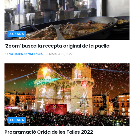
AGENDA
‘Zoom’ busca la recepta original de la paella
BY
NOTICIES EN VALENCIÀ
MARZO 12, 2022
AGENDA
Programació Crida de les Falles 2022