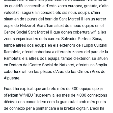
ús quotidià i accessible d’esta xarxa europea, gratuïta, d’alta
velocitat i segura. En concret, els sis nous equips s’han
situat en dos punts del barri de Sant Marcel·lí i en un tercer
espai de Natzaret. Així s’han situat dos nous equips en el
Centre Social Sant Marcel·lí, que donen cobertura wifi a les
zones enjardinades dels carrers Salvador Perles i Sòria;
també altres dos equips en els exteriors de l’Espai Cultural
Rambleta, oferint cobertura a diferents zones del parc de la
Rambleta; els altres dos equips, també d’exterior, se situen
en l’entorn del Centre Social de Natzaret, oferint una àmplia
cobertura wifi en les places d’Aras de los Olmos i Aras de
Alpuente.
Fuset ha explicat que amb els més de 300 equips que ja
oferixen Wifi4EU “superem ja les més de 4.000 connexions
diàries i ens consolidem com la gran ciutat amb més punts
de connexió per a plantar cara a la bretxa digital”. L’edil ha