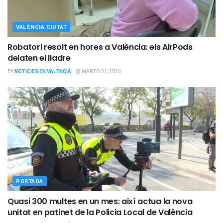
VALÈNCIA CIUTAT
Robatori resolt en hores a València: els AirPods
delaten el lladre
BY
NOTICIES EN VALENCIÀ
MARZO 31, 2026
PORTADA
Quasi 300 multes en un mes: així actua la nova
unitat en patinet de la Policia Local de València