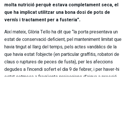
molta nutrició perquè estava completament seca, el
que ha implicat utilitzar una bona dosi de pots de
vernís i tractament per a fusteria”.
Així mateix, Glòria Tello ha dit que “la porta presentava un
estat de conservació deficient, pel manteniment limitat que
havia tingut al llarg del temps, pels actes vandàlics de la
que havia estat l’objecte (en particular graffitis, robatori de
claus o ruptures de peces de fusta), per les afeccions
degudes a l’incendi sofert el dia 9 de febrer, i per haver-hi
estat sotmesa a freqüents projeccions d’aigua a pressió
que havien mantingut la fusta en un estat de constant
humitat”.
La intervenció ha tingut un cost de 24.403 euros, s’ha dut a
terme durant un període de dos mesos i ha seguit uns
criteris per no canviar els seus pigments i no comprometre
actuacions futures. És a dir, que els treballs s’han realitzat