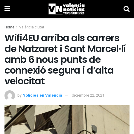
Home
València ciutat
Wifi4EU arriba als carrers
de Natzaret i Sant Marcel·lí
amb 6 nous punts de
connexió segura i d’alta
velocitat
by
Noticies en Valencià
diciembre 22, 2021