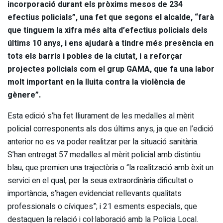
incorporació durant els pròxims mesos de 234
efectius policials”, una fet que segons el alcalde, “farà
que tinguem la xifra més alta d’efectius policials dels
últims 10 anys, i ens ajudarà a tindre més presència en
tots els barris i pobles de la ciutat, i a reforçar
projectes policials com el grup GAMA, que fa una labor
molt important en la lluita contra la violència de
gènere”.
Esta edició s’ha fet lliurament de les medalles al mèrit
policial corresponents als dos últims anys, ja que en l’edició
anterior no es va poder realitzar per la situació sanitària.
S’han entregat 57 medalles al mèrit policial amb distintiu
blau, que premien una trajectòria o “la realització amb èxit un
servici en el qual, per la seua extraordinària dificultat o
importància, s’hagen evidenciat rellevants qualitats
professionals o cíviques”; i 21 esments especials, que
destaquen la relació i col·laboració amb la Policia Local.