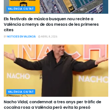
VALÈNCIA CIUTAT
Els festivals de música busquen nou recinte a
València a menys de dos mesos de les primeres
cites
BY
NOTICIES EN VALENCIÀ
ABRIL 8, 2026
VALÈNCIA CIUTAT
Nacho Vidal, condemnat a tres anys per tràfic de
cocaïna rosa a València però evita la presó