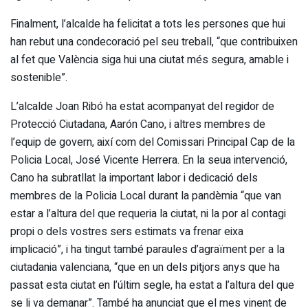
Finalment, l’alcalde ha felicitat a tots les persones que hui
han rebut una condecoració pel seu treball, “que contribuixen
al fet que València siga hui una ciutat més segura, amable i
sostenible”.
L’alcalde Joan Ribó ha estat acompanyat del regidor de
Protecció Ciutadana, Aarón Cano, i altres membres de
l’equip de govern, així com del Comissari Principal Cap de la
Policia Local, José Vicente Herrera. En la seua intervenció,
Cano ha subratllat la important labor i dedicació dels
membres de la Policia Local durant la pandèmia “que van
estar a l’altura del que requeria la ciutat, ni la por al contagi
propi o dels vostres sers estimats va frenar eixa
implicació”, i ha tingut també paraules d’agraïment per a la
ciutadania valenciana, “que en un dels pitjors anys que ha
passat esta ciutat en l’últim segle, ha estat a l’altura del que
se li va demanar”. També ha anunciat que el mes vinent de