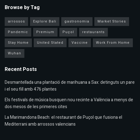
Browse by Tag
arrossos
Explore Bali
gastronomia
Market Stories
Pandemic
Premium
Puçol
restaurants
Stay Home
United Stated
Vaccine
Work From Home
Wuhan
Recent Posts
Desmantellada una plantació de marihuana a Sax: detinguts un pare
i el seu fill amb 476 plantes
Els festivals de música busquen nou recinte a València a menys de
dos mesos de les primeres cites
La Marimandona Beach: el restaurant de Puçol que fusiona el
Mediterrani amb arrossos valencians