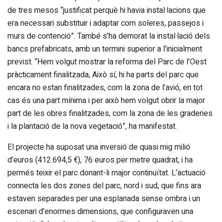
de tres mesos “justificat perquè hi havia instal·lacions que
era necessari substituir i adaptar com soleres, passejos i
murs de contenció”. També s’ha demorat la instal·lació dels
bancs prefabricats, amb un termini superior a l’inicialment
previst. “Hem volgut mostrar la reforma del Parc de l’Oest
pràcticament finalitzada, Això sí, hi ha parts del parc que
encara no estan finalitzades, com la zona de l’avió, en tot
cas és una part mínima i per això hem volgut obrir la major
part de les obres finalitzades, com la zona de les graderies
i la plantació de la nova vegetació”, ha manifestat.
El projecte ha suposat una inversió de quasi mig milió
d’euros (412.694,5 €), 76 euros per metre quadrat, i ha
permés teixir el parc donant-li major continuïtat. L’actuació
connecta les dos zones del parc, nord i sud, que fins ara
estaven separades per una esplanada sense ombra i un
escenari d’enormes dimensions, que configuraven una