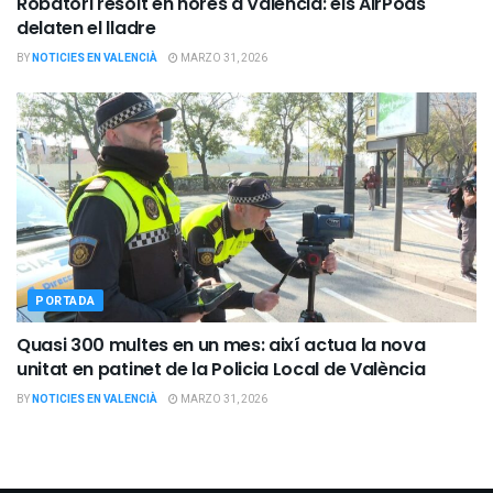
Robatori resolt en hores a València: els AirPods
delaten el lladre
BY
NOTICIES EN VALENCIÀ
MARZO 31, 2026
PORTADA
Quasi 300 multes en un mes: així actua la nova
unitat en patinet de la Policia Local de València
BY
NOTICIES EN VALENCIÀ
MARZO 31, 2026