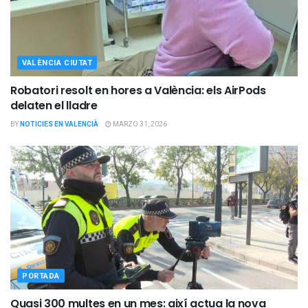
VALÈNCIA CIUTAT
Robatori resolt en hores a València: els AirPods
delaten el lladre
BY
NOTICIES EN VALENCIÀ
MARZO 31, 2026
PORTADA
Quasi 300 multes en un mes: així actua la nova