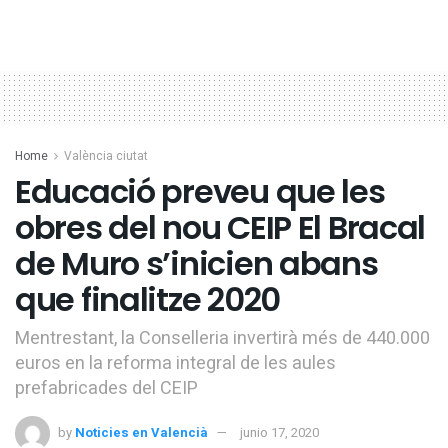
Home
València ciutat
Educació preveu que les
obres del nou CEIP El Bracal
de Muro s’inicien abans
que finalitze 2020
Mentrestant, la Conselleria invertirà més de 440.000
euros en la reforma integral de les aules
prefabricades del CEIP
by
Noticies en Valencià
junio 17, 2020