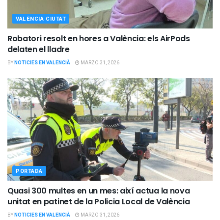
VALÈNCIA CIUTAT
Robatori resolt en hores a València: els AirPods
delaten el lladre
BY
NOTICIES EN VALENCIÀ
MARZO 31, 2026
PORTADA
Quasi 300 multes en un mes: així actua la nova
unitat en patinet de la Policia Local de València
BY
NOTICIES EN VALENCIÀ
MARZO 31, 2026