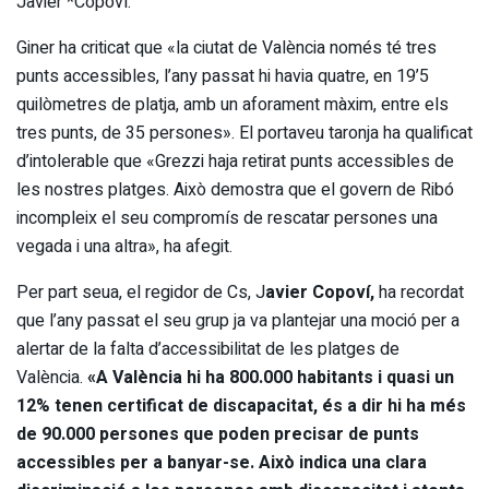
Javier *Copoví.
Giner ha criticat que «la ciutat de València només té tres
punts accessibles, l’any passat hi havia quatre, en 19’5
quilòmetres de platja, amb un aforament màxim, entre els
tres punts, de 35 persones». El portaveu taronja ha qualificat
d’intolerable que «Grezzi haja retirat punts accessibles de
les nostres platges. Això demostra que el govern de Ribó
incompleix el seu compromís de rescatar persones una
vegada i una altra», ha afegit.
Per part seua, el regidor de Cs, J
avier Copoví,
ha recordat
que l’any passat el seu grup ja va plantejar una moció per a
alertar de la falta d’accessibilitat de les platges de
València.
«A València hi ha 800.000 habitants i quasi un
12% tenen certificat de discapacitat, és a dir hi ha més
de 90.000 persones que poden precisar de punts
accessibles per a banyar-se. Això indica una clara