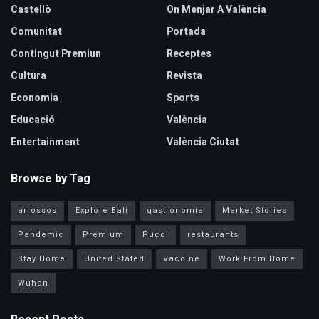
Castellò
On Menjar A València
Comunitat
Portada
Contingut Premiun
Receptes
Cultura
Revista
Economia
Sports
Educació
València
Entertainment
València Ciutat
Browse by Tag
arrossos
Explore Bali
gastronomia
Market Stories
Pandemic
Premium
Puçol
restaurants
Stay Home
United Stated
Vaccine
Work From Home
Wuhan