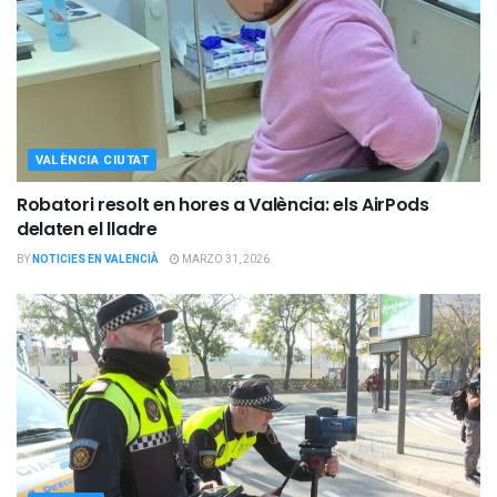
VALÈNCIA CIUTAT
Robatori resolt en hores a València: els AirPods
delaten el lladre
BY
NOTICIES EN VALENCIÀ
MARZO 31, 2026