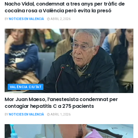
Nacho Vidal, condemnat a tres anys per tràfic de
cocaïna rosa a València però evita la presó
BY
NOTICIES EN VALENCIÀ
ABRIL 2, 2026
VALÈNCIA CIUTAT
Mor Juan Maeso, l’anestesista condemnat per
contagiar hepatitis C a 275 pacients
BY
NOTICIES EN VALENCIÀ
ABRIL 1, 2026