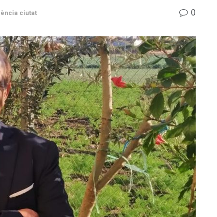
0
ència ciutat