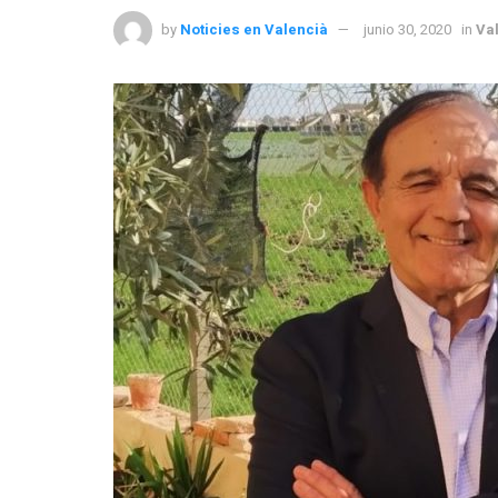
by
Noticies en Valencià
junio 30, 2020
in
Val