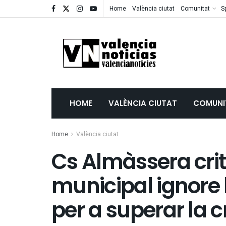
Home
València ciutat
Comunitat
S
HOME
VALÈNCIA CIUTAT
COMUNI
Home
València ciutat
Cs Almàssera crit
municipal ignore 
per a superar la cr