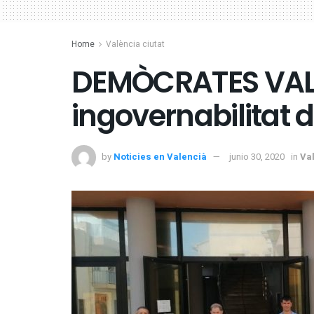
Home
València ciutat
DEMÒCRATES VAL
ingovernabilitat 
by
Noticies en Valencià
junio 30, 2020
in
Val