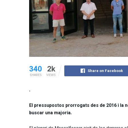
340
2k
Share on Facebook
SHARES
VIEWS
.
El pressupostos prorrogats des de 2016 i la n
buscar una majoria.