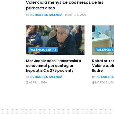
València a menys de dos mesos de les
primeres cites
BY
NOTICIES EN VALENCIÀ
ABRIL 8, 2026
VALÈNCIA CIUTAT
VALÈNCIA C
Mor Juan Maeso, l’anestesista
Robatori res
condemnat per contagiar
València: el
hepatitis C a 275 pacients
lladre
BY
NOTICIES EN VALENCIÀ
BY
NOTICIES E
ABRIL 1, 2026
MARZO 31, 20