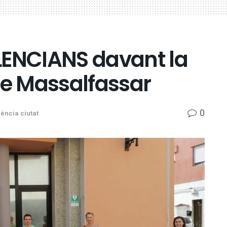
ENCIANS davant la
de Massalfassar
0
ència ciutat