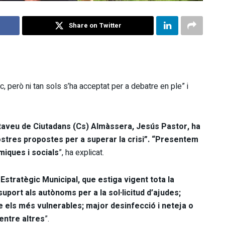
Share on Twitter
, però ni tan sols s’ha acceptat per a debatre en ple” i
rtaveu de Ciutadans (Cs) Almàssera, Jesús Pastor, ha
nostres propostes per a superar la crisi”. “Presentem
iques i socials
”, ha explicat.
Estratègic Municipal, que estiga vigent tota la
uport als autònoms per a la sol·licitud d’ajudes;
e els més vulnerables; major desinfecció i neteja o
entre altres
”.