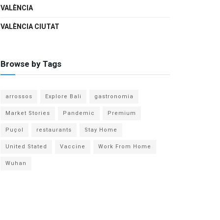
VALÈNCIA
VALÈNCIA CIUTAT
Browse by Tags
arrossos
Explore Bali
gastronomia
Market Stories
Pandemic
Premium
Puçol
restaurants
Stay Home
United Stated
Vaccine
Work From Home
Wuhan