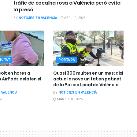
tràfic de cocaïna rosa a València però evita
la presó
BY
NOTICIES EN VALENCIÀ
ABRIL 2, 2026
IUTAT
PORTADA
olt en hores a
Quasi 300 multes en un mes: així
s AirPods delaten el
actua la nova unitat en patinet
de la Policia Local de València
N VALENCIÀ
BY
NOTICIES EN VALENCIÀ
26
MARZO 31, 2026