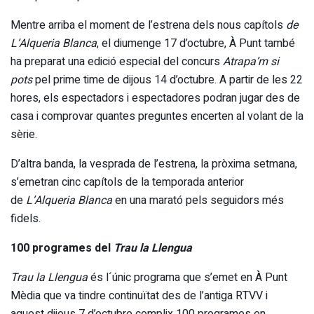
Mentre arriba el moment de l’estrena dels nous capítols
de
L’Alqueria Blanca
, el diumenge 17 d’octubre, À Punt també
ha preparat una edició especial del concurs
Atrapa’m si
pots
pel prime time de dijous 14 d’octubre. A partir de les 22
hores, els espectadors i espectadores podran jugar des de
casa i comprovar quantes preguntes encerten al volant de la
sèrie.
D’altra banda, la vesprada de l’estrena, la pròxima setmana,
s’emetran cinc capítols de la temporada anterior
de
L’Alqueria Blanca
en una marató pels seguidors més
fidels.
100 programes del
Trau la Llengua
Trau la Llengua
és l´únic programa que s’emet en À Punt
Mèdia que va tindre continuïtat des de l’antiga RTVV i
aquest dijous 7 d’octubre complix 100 programes en