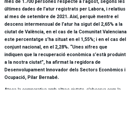
més de 1.700 persones respecte a l’agost, segons les
últimes dades de l’atur registrats per Labora, i relatius
al mes de setembre de 2021. Així, perquè mentre el
descens intermensual de l’atur ha sigut del 2,65% a la
ciutat de València, en el cas de la Comunitat Valenciana
este percentatge s’ha situat en el 1,55%; i en el cas del
conjunt nacional, en el 2,28%. “Unes xifres que
indiquen que la recuperació econòmica s’està produint
a la nostra ciutat”, ha afirmat la regidora de
Desenvolupament Innovador dels Sectors Econòmics i
Ocupació, Pilar Bernabé.
Atesa la comparativa amb altres ciutats, s’observa com la
mitjana nacional se situa en -2,28%, mentre que València
aconsegueix baixar les seues xifres de desocupació en un
-2,65%, unes dades més positives que els que s’aprecien
en altres ciutats com ara Madrid (-2,38%) o Alacant (-0,05%)
i, fons i tot Màlaga, amb un percentatge en creixement