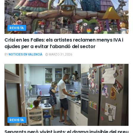
REVISTA
Crisi en les Falles: els artistes reclamen menys IVA i
ajudes per a evitar l’abandó del sector
BY
NOTICIES EN VALENCIÀ
MARZO 31, 2026
REVISTA
Separats però vivint junts: el drama invisible del preu