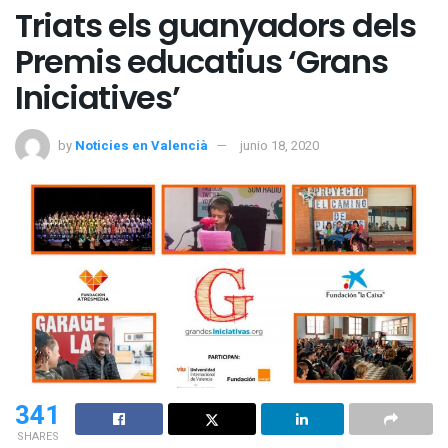
Triats els guanyadors dels
Premis educatius ‘Grans
Iniciatives’
by
Noticies en Valencià
junio 18, 2020
341
SHARES