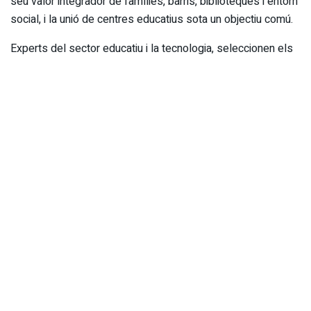
seu valor integrador de famílies, barris, biblioteques i entorn
social, i la unió de centres educatius sota un objectiu comú.
Experts del sector educatiu i la tecnologia, seleccionen els
projectes guanyadors de la 7a edició dels Premis ‘Grans
Iniciatives’ que impulsen i reconeixen l’excel·lència i
innovació educativa.
La Fundació ATRESMEDIA i la Fundació ”la
Caixa”, Universitat Internacional de València (VIU),
la Fundació Orange i un jurat format per experts de l’àmbit
educatiu, pedagògic, empresarial i tecnològic, seleccionen el
projectes educatius guanyadors de la 7a edició de
els Premis ‘Grans Iniciatives’, que reconeixen projectes
innovadors i de gran impacte del curs 2019-2020 són:
Grans Iniciatives en Valors: `el Camí De piEFcitos: units per
una Educació Física saludable i sostenible’. Un projecte que
naix en el CEIP Cristóbal Colón de Madrid de la mà de 235