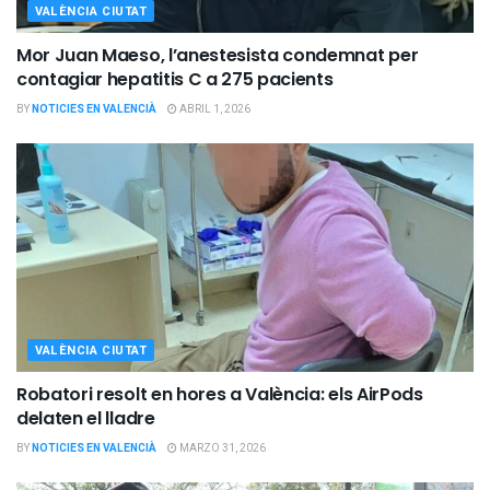
VALÈNCIA CIUTAT
Mor Juan Maeso, l’anestesista condemnat per
contagiar hepatitis C a 275 pacients
BY
NOTICIES EN VALENCIÀ
ABRIL 1, 2026
VALÈNCIA CIUTAT
Robatori resolt en hores a València: els AirPods
delaten el lladre
BY
NOTICIES EN VALENCIÀ
MARZO 31, 2026