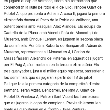
es juguen el cap de setmana, tindrà sis formacions que
començaran la lluita pel títol el 4 de juliol. Ninobe Quart de
Poblet A, que presenta a Adrian i Arcusa II, jugarà la primera
eliminatòria davant el Racó de la Pobla de Vallbona, una
potent parella amb Pasqual i Alex Alandes. Els equips de
Castelló de la Plana, amb Vicent i Rafa de Moncofa, i de
Museros, amb Enrique i Lemay, es jugaran la segona plaça
de semifinals. Per últim, Roberto de Beniparrell i Adrian de
Museros, representant a l’Almusafes A, i Carlos de
Massalfassar i Alejandro de Paterna, en aquest cas jugant
per El Puig A, s’enfrontaran en la tercera eliminatòria. Els
tres guanyadors, junt a el millor equip repescat, passarien a
les semifinals que es jugaran a partir del 18 de juliol.
Pel que fa a la primera categoria de la competició d’entre
setmana, seran Alzira, Beniparrell, Meliana A, Quart de
Poblet D, Vinalesa A, Petrer i Sant Vicent les formacions
que es jugaran la copa de campions. Previssiblement les
finals es disputarien en el frontó «Jose Ventura»