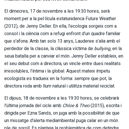
El dimecres, 17 de novembre a les 19:30 hores, serà
moment per a la pel·lícula estatunidenca Future Weather
(2012), de Jenny Deller. En ella, l’ecologia sorgeix com a
consol i la ciència com a refugi enfront d’un quadre familiar
que s’afona. Amb tan sols 13 anys, Lauderee s’alia amb el
perdedor de la classe, la clàssica víctima de
bullying
, en la
seua batalla per a canviar el món. Jenny Deller estableix, en
el seu debut com a directora, un vincle entre dues realitats
irresolubles, l’íntima i la global. Aquest mateix ímpetu
ecologista es tradueix en la forma: sempre que pot, la
directora roda amb llum natural i utilitza material reciclat.
El dijous, 18 de novembre a les 19:30 hores, se celebrarà
l’última jornada del cicle amb
Chloe & Theo
(2015), escrita i
dirigida per Ezna Sands, on juga amb la possibilitat de que
un missatge d’alerta mediambiental puga calar en un món
ple de soroll. Es planteja la problemàtica de com detindre