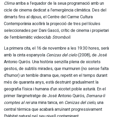
Clima
arriba a l’equador de la seua programació amb un
cicle de cinema dedicat a l’emergència climàtica. Des del
dimarts fins al dijous, el Centre del Carme Cultura
Contemporània acollirà la projecció de tres pel·lícules
seleccionades per Dani Gascó, crític de cinema i propietari
de l’emblemàtic videoclub
Stromboli
.
La primera cita, el 16 de novembre a les 19:30 hores, serà
amb la cinta espanyola
Cenizas del cielo
(2008), de José
Antonio Quirós. Una història senzilla plena de xicotets
gestos, de subtils mirades, que murmuren (no sense falta
d’humor) un terrible drama que, repetit en el temps durant
més de quaranta anys, està destruint gradualment la
geografia física i humana d’un xicotet poble asturià. En el
primer llargmetratge de José Antonio Quirós,
Demana-li
comptes al rei
una mina tanca, en
Cenizas del cielo
, una
central tèrmica que acabarà arruïnant progressivament
l’hàbitat natural pel seu nivell contaminant.