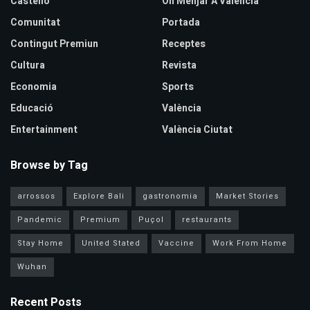
Castellò
On Menjar A València
Comunitat
Portada
Contingut Premiun
Receptes
Cultura
Revista
Economia
Sports
Educació
València
Entertainment
València Ciutat
Browse by Tag
arrossos
Explore Bali
gastronomia
Market Stories
Pandemic
Premium
Puçol
restaurants
Stay Home
United Stated
Vaccine
Work From Home
Wuhan
Recent Posts