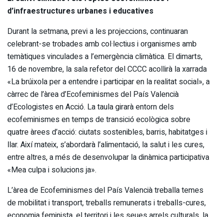
d’infraestructures urbanes i educatives
Durant la setmana, previ a les projeccions, continuaran
celebrant-se trobades amb col·lectius i organismes amb
temàtiques vinculades a l’emergència climàtica. El dimarts,
16 de novembre, la sala refetor del CCCC acollirà la xarrada
«La brúixola per a entendre i participar en la realitat social», a
càrrec de l’àrea d’Ecofeminismes del País Valencià
d’Ecologistes en Acció. La taula girarà entorn dels
ecofeminismes en temps de transició ecològica sobre
quatre àrees d’acció: ciutats sostenibles, barris, habitatges i
llar. Així mateix, s’abordarà l’alimentació, la salut i les cures,
entre altres, a més de desenvolupar la dinàmica participativa
«Mea culpa i solucions ja».
L’àrea de Ecofeminismes del País Valencià treballa temes
de mobilitat i transport, treballs remunerats i treballs-cures,
economia feminista, el territori i les seues arrels culturals, la