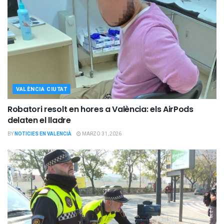
VALÈNCIA CIUTAT
Robatori resolt en hores a València: els AirPods
delaten el lladre
BY
NOTICIES EN VALENCIÀ
MARZO 31, 2026