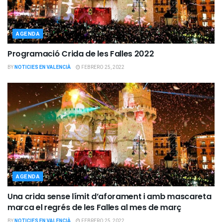
AGENDA
Programació Crida de les Falles 2022
BY
NOTICIES EN VALENCIÀ
FEBRERO 25, 2022
AGENDA
Una crida sense límit d’aforament i amb mascareta
marca el regrés de les Falles al mes de març
BY
NOTICIES EN VALENCIÀ
FEBRERO 25, 2022