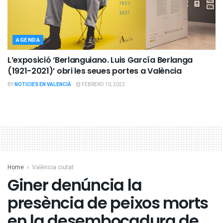
AGENDA
L’exposició ‘Berlanguiano. Luis García Berlanga
(1921-2021)’ obri les seues portes a València
BY
NOTICIES EN VALENCIÀ
FEBRERO 10, 2022
Home
València ciutat
Giner denúncia la
presència de peixos morts
en la desembocadura de