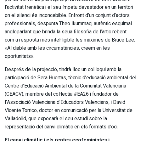
l’activitat frenètica i el seu ímpetu devastador en un territori
on el silenci és inconcebible. Enfront d’un conjunt d’actors
professionals, despunta Theo Ikummaq, autèntic esquimal
angloparlant que brinda la seua filosofia de l’àrtic rebent
com a resposta més intel·ligible les màximes de Bruce Lee:
«Al diable amb les circumstàncies, creem en les
oportunitats».
Després de la projecció, tindrà lloc un col·loqui amb la
participació de Sera Huertas, tècnic d’educació ambiental del
Centre d’Educació Ambiental de la Comunitat Valenciana
(CEACV), membre del col·lectiu #EA26 i fundador de
l’Associació Valenciana d’Educadors Valencians, i David
Vicente Torrico, doctor en comunicació per la Universitat de
Valladolid, que exposarà el seu estudi sobre la
representació del canvi climàtic en els formats d’oci.
El canvi climàtic i els reptes ecofeministes i