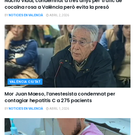
Nacho Vidal, condemnat a tres anys per tràfic de
cocaïna rosa a València però evita la presó
BY
NOTICIES EN VALENCIÀ
ABRIL 2, 2026
VALÈNCIA CIUTAT
Mor Juan Maeso, l’anestesista condemnat per
contagiar hepatitis C a 275 pacients
BY
NOTICIES EN VALENCIÀ
ABRIL 1, 2026