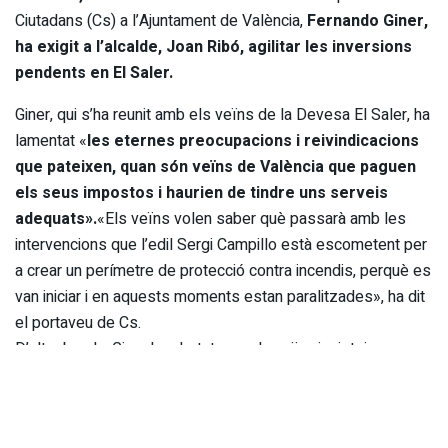
Ciutadans (Cs) a l’Ajuntament de València,
Fernando Giner,
ha exigit a l’alcalde, Joan Ribó, agilitar les inversions
pendents en El Saler.
Giner, qui s’ha reunit amb els veïns de la Devesa El Saler, ha
lamentat «
les eternes preocupacions i reivindicacions
que pateixen, quan són veïns de València que paguen
els seus impostos i haurien de tindre uns serveis
adequats».
«Els veïns volen saber què passarà amb les
intervencions que l’edil Sergi Campillo està escometent per
a crear un perímetre de protecció contra incendis, perquè es
van iniciar i en aquests moments estan paralitzades», ha dit
el portaveu de Cs.
D’altra banda, Giner ha alertat que els veïns insisteixen
també en
«què va passar amb el projecte d’il·luminació
de tota la zona, que està en mans de Luisa Notario i si
un altre regidor, Pere Fuset ,al final farà que la fibra