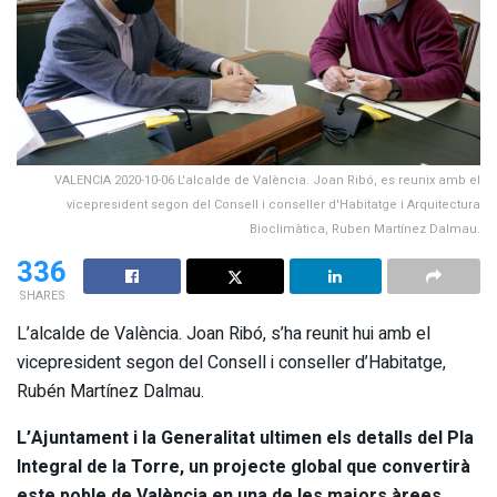
VALENCIA 2020-10-06 L'alcalde de València. Joan Ribó, es reunix amb el
vicepresident segon del Consell i conseller d'Habitatge i Arquitectura
Bioclimàtica, Ruben Martínez Dalmau.
336
SHARES
L’alcalde de València. Joan Ribó, s’ha reunit hui amb el
vicepresident segon del Consell i conseller d’Habitatge,
Rubén Martínez Dalmau.
L’Ajuntament i la Generalitat ultimen els detalls del Pla
Integral de la Torre, un projecte global que convertirà
este poble de València en una de les majors àrees