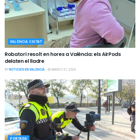
VALÈNCIA CIUTAT
Robatori resolt en hores a València: els AirPods
delaten el lladre
BY
NOTICIES EN VALENCIÀ
MARZO 31, 2026
PORTADA