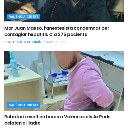
VALÈNCIA CIUTAT
Mor Juan Maeso, l’anestesista condemnat per
contagiar hepatitis C a 275 pacients
BY
NOTICIES EN VALENCIÀ
ABRIL 1, 2026
VALÈNCIA CIUTAT
Robatori resolt en hores a València: els AirPods
delaten el lladre