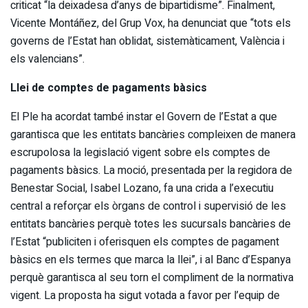
criticat “la deixadesa d’anys de bipartidisme”. Finalment,
Vicente Montáñez, del Grup Vox, ha denunciat que “tots els
governs de l’Estat han oblidat, sistemàticament, València i
els valencians”.
Llei de comptes de pagaments bàsics
El Ple ha acordat també instar el Govern de l’Estat a que
garantisca que les entitats bancàries compleixen de manera
escrupolosa la legislació vigent sobre els comptes de
pagaments bàsics. La moció, presentada per la regidora de
Benestar Social, Isabel Lozano, fa una crida a l’executiu
central a reforçar els òrgans de control i supervisió de les
entitats bancàries perquè totes les sucursals bancàries de
l’Estat “publiciten i oferisquen els comptes de pagament
bàsics en els termes que marca la llei”, i al Banc d’Espanya
perquè garantisca al seu torn el compliment de la normativa
vigent. La proposta ha sigut votada a favor per l’equip de