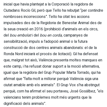
inicial que havia plantejat a la Corporació la regidora de
Ciutadans Rocío Gil, però que Tello ha rebutjat “per contindre
nombroses incorreccions”. Tello ha citat les accions
impulsades des de la Regidoria de Benestar Animal des de
la seua creació en 2016 (prohibició d’animals en els circs,
del
bou embolat
i del
bou en corda
, campanyes de
sensibilització, impuls a l’adopció animal o la futura
construcció de dos centres animals abandonats: el de la
Ronda Nord iniciarà el procés de licitació). Gil ha defensat
que, malgrat tot això, València presenta moltes manques en
este camp, i ha refusat donar suport a la moció alternativa,
igual que la regidora del Grup Popular Marta Torrado, qui ha
afirmat que “falta molt a millorar perquè València siga una
ciutat amable amb els animals”. El Grup Vox s’ha abstingut
perquè, com ha afirmat el seu portaveu, José Gosálbez, “els
valencians tenim problemes molt més urgents que la
dignificació dels animals”.