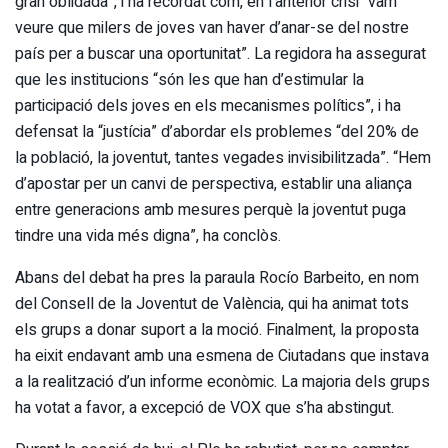
gran oblidada”, i ha recordat com, en l’anterior crisi “vam
veure que milers de joves van haver d’anar-se del nostre
país per a buscar una oportunitat”. La regidora ha assegurat
que les institucions “són les que han d’estimular la
participació dels joves en els mecanismes polítics”, i ha
defensat la “justícia” d’abordar els problemes “del 20% de
la població, la joventut, tantes vegades invisibilitzada”. “Hem
d’apostar per un canvi de perspectiva, establir una aliança
entre generacions amb mesures perquè la joventut puga
tindre una vida més digna”, ha conclòs.
Abans del debat ha pres la paraula Rocío Barbeito, en nom
del Consell de la Joventut de València, qui ha animat tots
els grups a donar suport a la moció. Finalment, la proposta
ha eixit endavant amb una esmena de Ciutadans que instava
a la realització d’un informe econòmic. La majoria dels grups
ha votat a favor, a excepció de VOX que s’ha abstingut.