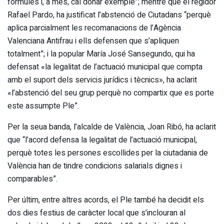
fórmules i, a més, cal donar exemple”; mentre que el regidor
Rafael Pardo, ha justificat l’abstenció de Ciutadans “perquè
aplica parcialment les recomanacions de l’Agència
Valenciana Antifrau i ells defensen que s’apliquen
totalment”; i la popular María José Sansegundo, qui ha
defensat «la legalitat de l’actuació municipal que compta
amb el suport dels servicis jurídics i tècnics», ha aclarit
«l’abstenció del seu grup perquè no compartix que es porte
este assumpte Ple”.
Per la seua banda, l’alcalde de València, Joan Ribó, ha aclarit
que “l’acord defensa la legalitat de l’actuació municipal,
perquè totes les persones escollides per la ciutadania de
València han de tindre condicions salarials dignes i
comparables”.
Per últim, entre altres acords, el Ple també ha decidit els
dos dies festius de caràcter local que s’inclouran al