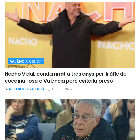
VALÈNCIA CIUTAT
Nacho Vidal, condemnat a tres anys per tràfic de
cocaïna rosa a València però evita la presó
BY
NOTICIES EN VALENCIÀ
ABRIL 2, 2026