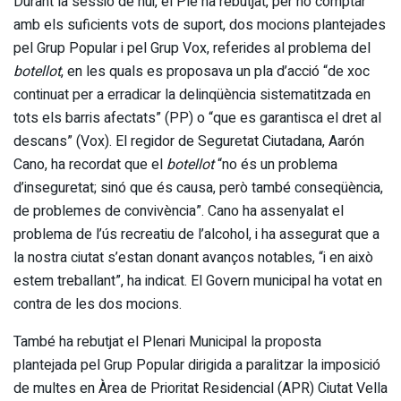
Durant la sessió de hui, el Ple ha rebutjat, per no comptar
amb els suficients vots de suport, dos mocions plantejades
pel Grup Popular i pel Grup Vox, referides al problema del
botellot
, en les quals es proposava un pla d’acció “de xoc
continuat per a erradicar la delinqüència sistematitzada en
tots els barris afectats” (PP) o “que es garantisca el dret al
descans” (Vox). El regidor de Seguretat Ciutadana, Aarón
Cano, ha recordat que el
botellot
“no és un problema
d’inseguretat; sinó que és causa, però també conseqüència,
de problemes de convivència”. Cano ha assenyalat el
problema de l’ús recreatiu de l’alcohol, i ha assegurat que a
la nostra ciutat s’estan donant avanços notables, “i en això
estem treballant”, ha indicat. El Govern municipal ha votat en
contra de les dos mocions.
També ha rebutjat el Plenari Municipal la proposta
plantejada pel Grup Popular dirigida a paralitzar la imposició
de multes en Àrea de Prioritat Residencial (APR) Ciutat Vella