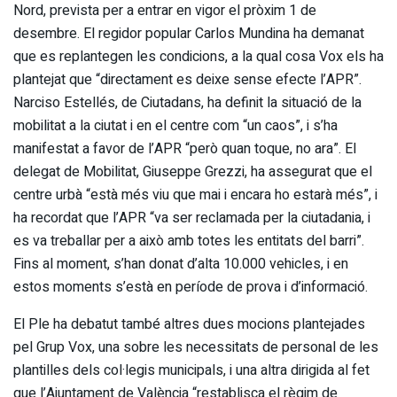
Nord, prevista per a entrar en vigor el pròxim 1 de
desembre. El regidor popular Carlos Mundina ha demanat
que es replantegen les condicions, a la qual cosa Vox els ha
plantejat que “directament es deixe sense efecte l’APR”.
Narciso Estellés, de Ciutadans, ha definit la situació de la
mobilitat a la ciutat i en el centre com “un caos”, i s’ha
manifestat a favor de l’APR “però quan toque, no ara”. El
delegat de Mobilitat, Giuseppe Grezzi, ha assegurat que el
centre urbà “està més viu que mai i encara ho estarà més”, i
ha recordat que l’APR “va ser reclamada per la ciutadania, i
es va treballar per a això amb totes les entitats del barri”.
Fins al moment, s’han donat d’alta 10.000 vehicles, i en
estos moments s’està en període de prova i d’informació.
El Ple ha debatut també altres dues mocions plantejades
pel Grup Vox, una sobre les necessitats de personal de les
plantilles dels col·legis municipals, i una altra dirigida al fet
que l’Ajuntament de València “restablisca el règim de