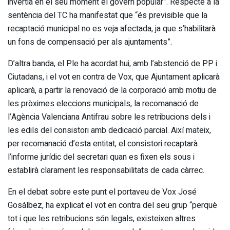
invertia en el seu moment el govern popular”. Respecte a la
sentència del TC ha manifestat que “és previsible que la
recaptació municipal no es veja afectada, ja que s’habilitarà
un fons de compensació per als ajuntaments”.
D’altra banda, el Ple ha acordat hui, amb l’abstenció de PP i
Ciutadans, i el vot en contra de Vox, que Ajuntament aplicarà
aplicarà, a partir la renovació de la corporació amb motiu de
les pròximes eleccions municipals, la recomanació de
l’Agència Valenciana Antifrau sobre les retribucions dels i
les edils del consistori amb dedicació parcial. Així mateix,
per recomanació d’esta entitat, el consistori recaptarà
l’informe jurídic del secretari quan es fixen els sous i
establirà clarament les responsabilitats de cada càrrec.
En el debat sobre este punt el portaveu de Vox José
Gosálbez, ha explicat el vot en contra del seu grup “perquè
tot i que les retribucions són legals, existeixen altres