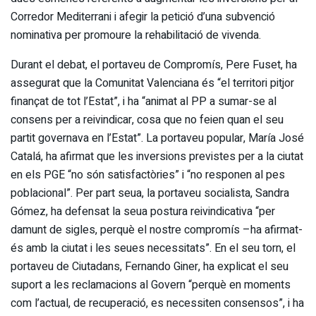
Corredor Mediterrani i afegir la petició d’una subvenció
nominativa per promoure la rehabilitació de vivenda.
Durant el debat, el portaveu de Compromís, Pere Fuset, ha
assegurat que la Comunitat Valenciana és “el territori pitjor
finançat de tot l’Estat”, i ha “animat al PP a sumar-se al
consens per a reivindicar, cosa que no feien quan el seu
partit governava en l’Estat”. La portaveu popular, María José
Catalá, ha afirmat que les inversions previstes per a la ciutat
en els PGE “no són satisfactòries” i “no responen al pes
poblacional”. Per part seua, la portaveu socialista, Sandra
Gómez, ha defensat la seua postura reivindicativa “per
damunt de sigles, perquè el nostre compromís –ha afirmat-
és amb la ciutat i les seues necessitats”. En el seu torn, el
portaveu de Ciutadans, Fernando Giner, ha explicat el seu
suport a les reclamacions al Govern “perquè en moments
com l’actual, de recuperació, es necessiten consensos”, i ha