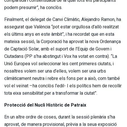
compartida i consensuada de la qual tots els participants
podem presumir”, ha conclòs.
Finalment, el delegat de Canvi Climàtic, Alejandro Ramon, ha
assegurat que València “pot estar orgullosa d’allò realitzat
els últims anys en este àmbit”, i ha recordat que en esta
mateixa sessió, la Corporació ha aprovat la nova Ordenança
de Captació Solar, amb el suport de l’Equip de Govern i
Ciutadans (PP s’ha abstingut i Vox ha votat en contra). “La
Unió Europea vol seleccionar les cent primeres ciutats, i
nosaltres volem ser una d’elles, volem ser una urbs
climàticament neutra i rebre els fons per a això, com també
vol el veïnat –ha conclòs l’edil- I els polítics hem de recollir
tota eixa sensibilitat per a transformar la ciutat”.
Protecció del Nucli Històric de Patraix
En un altre ordre de coses, durant la sessió plenària s’ha
aprovat, de manera provisional, prèvia a la seua exposició