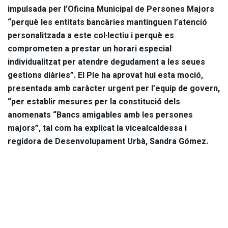
impulsada per l’Oficina Municipal de Persones Majors
“perquè les entitats bancàries mantinguen l’atenció
personalitzada a este col·lectiu i perquè es
comprometen a prestar un horari especial
individualitzat per atendre degudament a les seues
gestions diàries”. El Ple ha aprovat hui esta moció,
presentada amb caràcter urgent per l’equip de govern,
“per establir mesures per la constitució dels
anomenats “Bancs amigables amb les persones
majors”, tal com ha explicat la vicealcaldessa i
regidora de Desenvolupament Urbà, Sandra Gómez.
Amb esta moció, l’Ajuntament proposa que “les entitats
bancàries faciliten informació bàsica sobre els servicis que
més utilitzen les persones majors” i que els tràmits
realitzats “es comuniquen amb documentació en paper”. El
consistori també demana, entre altres accions, “el foment