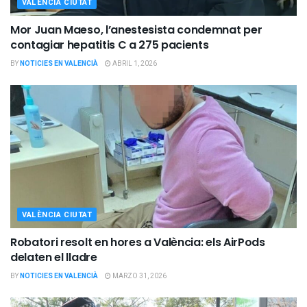
VALÈNCIA CIUTAT
Mor Juan Maeso, l’anestesista condemnat per
contagiar hepatitis C a 275 pacients
BY
NOTICIES EN VALENCIÀ
ABRIL 1, 2026
VALÈNCIA CIUTAT
Robatori resolt en hores a València: els AirPods
delaten el lladre
BY
NOTICIES EN VALENCIÀ
MARZO 31, 2026