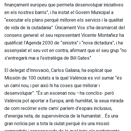
finançament europeu que permeta desenvolupar iniciatives
en els nostres barris”, i ha instat el Govern Municipal a
“executar els plans perquè milloren els servicis i la qualitat
de vida de la ciutadania”. Únicament Vox s’ha desmarcat del
consens general: el seu representant Vicente Montañez ha
qualificat l’Agenda 2030 de “sinistra” i “nova dictadura”, i ha
assenyalat el seu vot en contra, afirmant que el seu grup “no
s’entregarà mai a l’estratègia de Bill Gates”.
El delegat d’Innovació, Carlos Galiana, ha explicat que
Missión de 100 ciutats a la qual València es vol sumar “és
un camí nou, i per això hi ha coses que millorar i
desenvolupar”. “És un escenari nou –ha conclòs- però
València pot aportar a Europa, amb humilitat, la seua mirada
de com recórrer este camí: parlem d’espais inclusius,
d’energia neta, de supervivència de la humanitat… És una
gran notícia per a tota la ciutat perquè és una missió