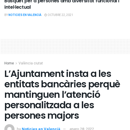
Bàsquet per a persones amb diversitat funcional i
intel·lectual
BY
NOTICIES EN VALENCIÀ
OCTUBRE 22, 2021
Home
València ciutat
L’Ajuntament insta a les
entitats bancàries perquè
mantinguen l’atenció
personalitzada a les
persones majors
by
Noticies en Valencià
enero 28, 2022