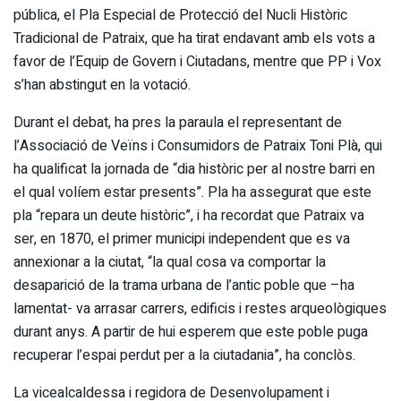
pública, el Pla Especial de Protecció del Nucli Històric
Tradicional de Patraix, que ha tirat endavant amb els vots a
favor de l’Equip de Govern i Ciutadans, mentre que PP i Vox
s’han abstingut en la votació.
Durant el debat, ha pres la paraula el representant de
l’Associació de Veïns i Consumidors de Patraix Toni Plà, qui
ha qualificat la jornada de “dia històric per al nostre barri en
el qual volíem estar presents”. Pla ha assegurat que este
pla “repara un deute històric”, i ha recordat que Patraix va
ser, en 1870, el primer municipi independent que es va
annexionar a la ciutat, “la qual cosa va comportar la
desaparició de la trama urbana de l’antic poble que –ha
lamentat- va arrasar carrers, edificis i restes arqueològiques
durant anys. A partir de hui esperem que este poble puga
recuperar l’espai perdut per a la ciutadania”, ha conclòs.
La vicealcaldessa i regidora de Desenvolupament i