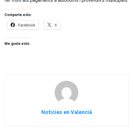
fer front als pagaments a autònoms i proveïdors municipals.
Comparte esto:
Facebook
X
Me gusta esto:
Noticies en Valencià