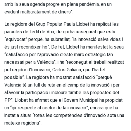
amb la seua agenda progre en plena pandèmia, en un
evident malbaratament de diners”.
La regidora del Grup Popular Paula Llobet ha replicat les
paraules de l’edil de Vox, de qui ha assegurat que està
“equivocat” perquè, ha subratllat, “la innovació salva vides i
és just reconéixer-ho”. De fet, Llobet ha manifestat la seua
“satisfacció per l’aprovació d’este marc estratègic tan
necessari per a València”, i ha “reconegut el treball realitzat
pel regidor d’Innovació, Carlos Galiana, que l’ha fet
possible”. La regidora ha mostrat satisfacció “perquè
València té un full de ruta en el camp de la innovació i per
afavorir la participació i incloure també les propostes del
PP”. Llobet ha afirmat que el Govern Municipal ha propiciat
un “gir respecte al sector de la innovació”, encara que ha
instat a situar “totes les competències d’innovació sota una
mateixa regidoria”.