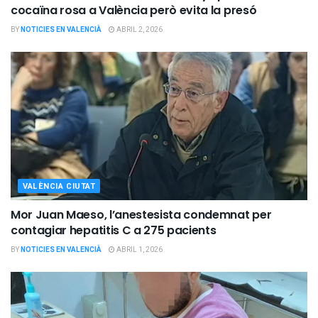
cocaïna rosa a València però evita la presó
BY
NOTICIES EN VALENCIÀ
ABRIL 2, 2026
VALÈNCIA CIUTAT
Mor Juan Maeso, l’anestesista condemnat per
contagiar hepatitis C a 275 pacients
BY
NOTICIES EN VALENCIÀ
ABRIL 1, 2026