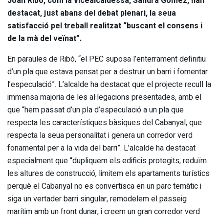
Joan Ribó, com la vicealcaldessa, Sandra Gómez, han
destacat, just abans del debat plenari, la seua
satisfacció pel treball realitzat “buscant el consens i
de la mà del veïnat”.
En paraules de Ribó, “el PEC suposa l’enterrament definitiu
d’un pla que estava pensat per a destruir un barri i fomentar
l’especulació”. L’alcalde ha destacat que el projecte recull la
immensa majoria de les al·legacions presentades, amb el
que “hem passat d’un pla d’especulació a un pla que
respecta les característiques bàsiques del Cabanyal, que
respecta la seua personalitat i genera un corredor verd
fonamental per a la vida del barri”. L’alcalde ha destacat
especialment que “dupliquem els edificis protegits, reduïm
les altures de construcció, limitem els apartaments turístics
perquè el Cabanyal no es convertisca en un parc temàtic i
siga un vertader barri singular, remodelem el passeig
marítim amb un front dunar, i creem un gran corredor verd