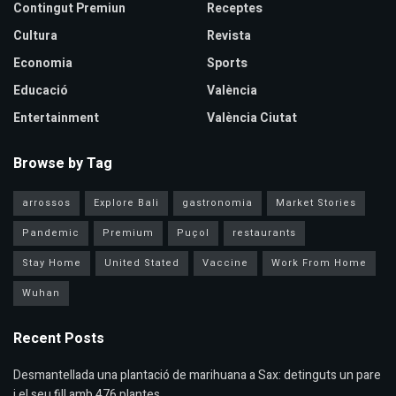
Contingut Premiun
Receptes
Cultura
Revista
Economia
Sports
Educació
València
Entertainment
València Ciutat
Browse by Tag
arrossos
Explore Bali
gastronomia
Market Stories
Pandemic
Premium
Puçol
restaurants
Stay Home
United Stated
Vaccine
Work From Home
Wuhan
Recent Posts
Desmantellada una plantació de marihuana a Sax: detinguts un pare
i el seu fill amb 476 plantes