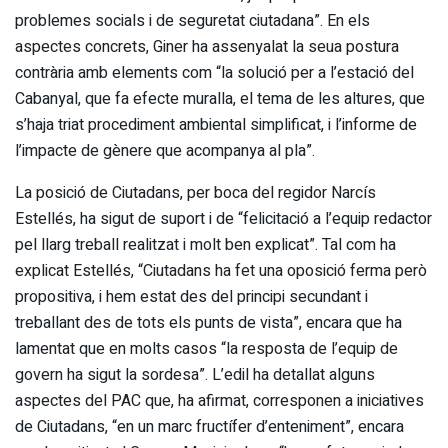
problemes socials i de seguretat ciutadana”. En els
aspectes concrets, Giner ha assenyalat la seua postura
contrària amb elements com “la solució per a l’estació del
Cabanyal, que fa efecte muralla, el tema de les altures, que
s’haja triat procediment ambiental simplificat, i l’informe de
l’impacte de gènere que acompanya al pla”.
La posició de Ciutadans, per boca del regidor Narcís
Estellés, ha sigut de suport i de “felicitació a l’equip redactor
pel llarg treball realitzat i molt ben explicat”. Tal com ha
explicat Estellés, “Ciutadans ha fet una oposició ferma però
propositiva, i hem estat des del principi secundant i
treballant des de tots els punts de vista”, encara que ha
lamentat que en molts casos “la resposta de l’equip de
govern ha sigut la sordesa”. L’edil ha detallat alguns
aspectes del PAC que, ha afirmat, corresponen a iniciatives
de Ciutadans, “en un marc fructífer d’enteniment”, encara