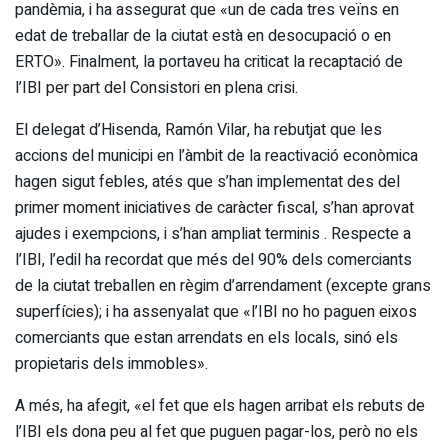
pandèmia, i ha assegurat que «un de cada tres veïns en
edat de treballar de la ciutat està en desocupació o en
ERTO». Finalment, la portaveu ha criticat la recaptació de
l’IBI per part del Consistori en plena crisi.
El delegat d’Hisenda, Ramón Vilar, ha rebutjat que les
accions del municipi en l’àmbit de la reactivació econòmica
hagen sigut febles, atés que s’han implementat des del
primer moment iniciatives de caràcter fiscal, s’han aprovat
ajudes i exempcions, i s’han ampliat terminis . Respecte a
l’IBI, l’edil ha recordat que més del 90% dels comerciants
de la ciutat treballen en règim d’arrendament (excepte grans
superfícies); i ha assenyalat que «l’IBI no ho paguen eixos
comerciants que estan arrendats en els locals, sinó els
propietaris dels immobles».
A més, ha afegit, «el fet que els hagen arribat els rebuts de
l’IBI els dona peu al fet que puguen pagar-los, però no els