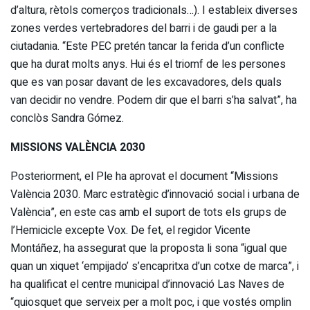
d’altura, rètols comerços tradicionals…). I estableix diverses
zones verdes vertebradores del barri i de gaudi per a la
ciutadania. “Este PEC pretén tancar la ferida d’un conflicte
que ha durat molts anys. Hui és el triomf de les persones
que es van posar davant de les excavadores, dels quals
van decidir no vendre. Podem dir que el barri s’ha salvat”, ha
conclòs Sandra Gómez.
MISSIONS VALÈNCIA 2030
Posteriorment, el Ple ha aprovat el document “Missions
València 2030. Marc estratègic d’innovació social i urbana de
València”, en este cas amb el suport de tots els grups de
l’Hemicicle excepte Vox. De fet, el regidor Vicente
Montáñez, ha assegurat que la proposta li sona “igual que
quan un xiquet ‘empijado’ s’encapritxa d’un cotxe de marca”, i
ha qualificat el centre municipal d’innovació Las Naves de
“quiosquet que serveix per a molt poc, i que vostés omplin