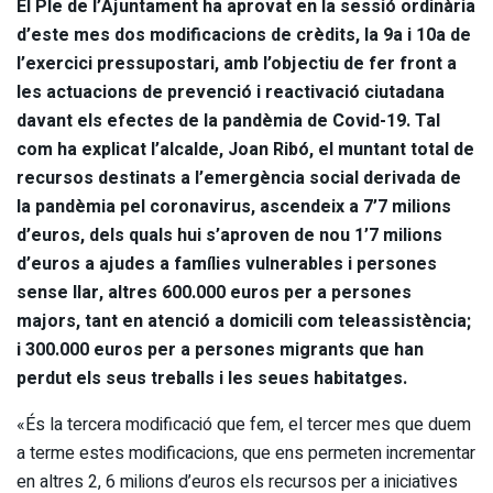
El Ple de l’Ajuntament ha aprovat en la sessió ordinària
d’este mes dos modificacions de crèdits, la 9a i 10a de
l’exercici pressupostari, amb l’objectiu de fer front a
les actuacions de prevenció i reactivació ciutadana
davant els efectes de la pandèmia de Covid-19. Tal
com ha explicat l’alcalde, Joan Ribó, el muntant total de
recursos destinats a l’emergència social derivada de
la pandèmia pel coronavirus, ascendeix a 7’7 milions
d’euros, dels quals hui s’aproven de nou 1’7 milions
d’euros a ajudes a famílies vulnerables i persones
sense llar, altres 600.000 euros per a persones
majors, tant en atenció a domicili com teleassistència;
i 300.000 euros per a persones migrants que han
perdut els seus treballs i les seues habitatges.
«És la tercera modificació que fem, el tercer mes que duem
a terme estes modificacions, que ens permeten incrementar
en altres 2, 6 milions d’euros els recursos per a iniciatives