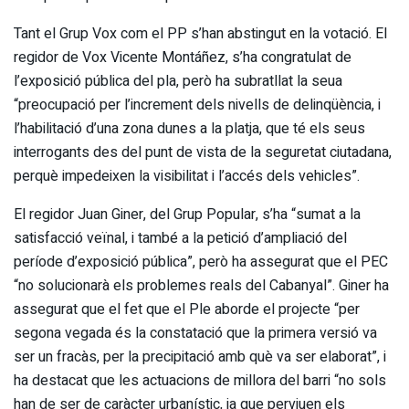
Tant el Grup Vox com el PP s’han abstingut en la votació. El
regidor de Vox Vicente Montáñez, s’ha congratulat de
l’exposició pública del pla, però ha subratllat la seua
“preocupació per l’increment dels nivells de delinqüència, i
l’habilitació d’una zona dunes a la platja, que té els seus
interrogants des del punt de vista de la seguretat ciutadana,
perquè impedeixen la visibilitat i l’accés dels vehicles”.
El regidor Juan Giner, del Grup Popular, s’ha “sumat a la
satisfacció veïnal, i també a la petició d’ampliació del
període d’exposició pública”, però ha assegurat que el PEC
“no solucionarà els problemes reals del Cabanyal”. Giner ha
assegurat que el fet que el Ple aborde el projecte “per
segona vegada és la constatació que la primera versió va
ser un fracàs, per la precipitació amb què va ser elaborat”, i
ha destacat que les actuacions de millora del barri “no sols
han de ser de caràcter urbanístic, ja que perviuen els