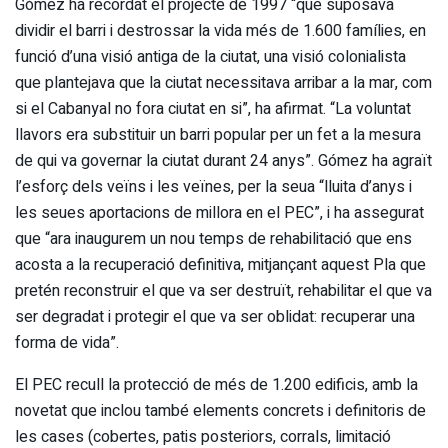
Gómez ha recordat el projecte de 1997 “que suposava
dividir el barri i destrossar la vida més de 1.600 famílies, en
funció d’una visió antiga de la ciutat, una visió colonialista
que plantejava que la ciutat necessitava arribar a la mar, com
si el Cabanyal no fora ciutat en si”, ha afirmat. “La voluntat
llavors era substituir un barri popular per un fet a la mesura
de qui va governar la ciutat durant 24 anys”. Gómez ha agraït
l’esforç dels veïns i les veïnes, per la seua “lluita d’anys i
les seues aportacions de millora en el PEC”, i ha assegurat
que “ara inaugurem un nou temps de rehabilitació que ens
acosta a la recuperació definitiva, mitjançant aquest Pla que
pretén reconstruir el que va ser destruït, rehabilitar el que va
ser degradat i protegir el que va ser oblidat: recuperar una
forma de vida”.
El PEC recull la protecció de més de 1.200 edificis, amb la
novetat que inclou també elements concrets i definitoris de
les cases (cobertes, patis posteriors, corrals, limitació