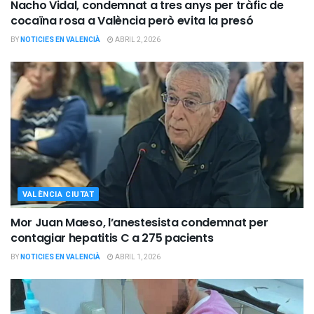
Nacho Vidal, condemnat a tres anys per tràfic de
cocaïna rosa a València però evita la presó
BY
NOTICIES EN VALENCIÀ
ABRIL 2, 2026
VALÈNCIA CIUTAT
Mor Juan Maeso, l’anestesista condemnat per
contagiar hepatitis C a 275 pacients
BY
NOTICIES EN VALENCIÀ
ABRIL 1, 2026