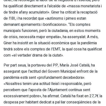
Giner, ha reconegut la labor de la Regidoria d’Hisenda, però
ha qualificat directament a l’alcalde de «massa monetarista i
de tindre afany acumulatori». Giner ha criticat la recaptació
de l’IBI, i ha recordat que «autònoms i pimes estan
demanant ajornaments i bonificacions». “Els comptes
municipals funcionen, però la ciutadania, en estos moments
de crisis, necessita major empatia», ha assenyalat. A més,
Giner ha insistit en la situació econòmica que la pandèmia
tindrà sobre els comptes de l’EMT, la qual cosa ha qualificat
com «el vertader drama de la ciutat».
Per part seua, la portaveu del PP, María José Catalá, ha
assegurat que l’actitud del Govern Municipal enfront de la
pandèmia està sent «profundament decebedora».
«Nosaltres tenim una actitud lleial i responsable, però
percebem que l’aposta de l’Ajuntament continua sent
excessivament pobre», ha afirmat. Catalá ha fixat en 27,7€ la
despesa per habitant dedicat a pal·liar conseqüències de la