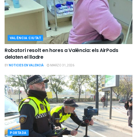
VALÈNCIA CIUTAT
Robatori resolt en hores a València: els AirPods
delaten el lladre
BY
NOTICIES EN VALENCIÀ
MARZO 31, 2026
PORTADA