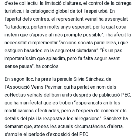
d’este col·lectiu: la limitació d’altures, el control de la càrrega
turística, i la catalogació global de tot l’espai urbà. En
l’apartat dels contres, el representant veïnal ha assenyalat
“la tardança, portem molts anys esperant, per la qual cosa
instem que s’aprove al més prompte possible”, i ha afegit la
necessitat d’implementar “accions socials paral·leles, i que
estiguen basades en la seguretat ciutadana”. “És un pas
importantíssim que aplaudim, però fa falta seguir avant
sense pausa”, ha conclòs.
En segon lloc, ha pres la paraula Silvia Sánchez, de
l’Associació Veïns Pavimar, qui ha parlat en nom dels
col·lectius veïnals del barri units després de publicació PEC,
que ha manifestat que es troben “esperançats amb les
modificacions efectuades, però a l’espera de conéixer els
detalls del pla i la resposta a les al·legacions”. Sánchez ha
demanat que, ateses les actuals circumstàncies d’alerta,
s’amplie el període d’exposició del PEC.