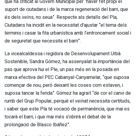
que ha criticat al Govern Municipal per “haver fet propi el
suport de ciutadans i de la marca regeneració del barri, que
és dels veïns, no seua”. Respecte als detalls del Pla,
Ciutadans ha incidit en la necessitat d’ajustar “el tema dels
terminis i casar la fita urbanística amb l’entroncament social i
de seguretat que necessita el barri”.
La vicealcaldessa i regidora de Desenvolupament Urbà
Sostenible, Sandra Gómez, ha assenyalat la importància del
pas que aprova hui el Ple, un pas més en la posada en
marxa efectiva del PEC Cabanyal-Canyamelar, “que suposa
començar de nou, però deixant les coses com estaven, i
suposa tancar la ferida”. Gómez ha agraït “de cor el canvi de
rumb del Grup Popular, perquè el veïnat necessita certituds,
i saber que este Pla té vocació de permanència, que mai es
tocarà el barri, i que mai més s’obrirà el debat de la
prolongació de Blasco Ibáñez”.