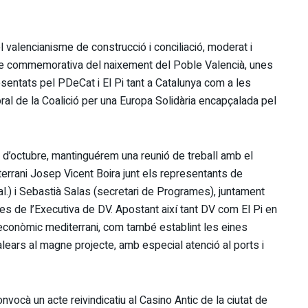
 valencianisme de construcció i conciliació, moderat i
ide commemorativa del naixement del Poble Valencià, unes
sentats pel PDeCat i El Pi tant a Catalunya com a les
oral de la Coalició per una Europa Solidària encapçalada pel
 8 d’octubre, mantinguérem una reunió de treball amb el
errani Josep Vicent Boira junt els representants de
gral.) i Sebastià Salas (secretari de Programes), juntament
s de l’Executiva de DV. Apostant així tant DV com El Pi en
r econòmic mediterrani, com també establint les eines
Balears al magne projecte, amb especial atenció al ports i
vocà un acte reivindicatiu al Casino Antic de la ciutat de