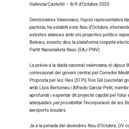
València/Castelló – 8/9 d’Octubre 2020
Demòcratres Valencians, l’opció representativa del
pactista, ha establit este Nou d’Octubre, efemèr
estretes aliances amb els projectes polítics repre
Balears, inserits dins la plataforma conjunta elect
Partit Nacionalista Basc (EAJ-PNV).
La prèvia a la diada nacional valenciana, el dijous
comissionat del govern central pel Corredor Medit
Proposta per les Illes (El Pi) Tolo Gili (secretari 
amb Lluís Bertomeu i Alfredo García-Petit, membre
aprofundir i espentar dit projecte capdal pel futu
adequades
per
possibilitar l’incorporació de les 
aeroports insulars.
Ja a la jornada del divendres Nou d’Octubre, DV con