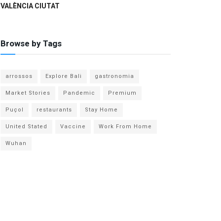
VALÈNCIA CIUTAT
Browse by Tags
arrossos
Explore Bali
gastronomia
Market Stories
Pandemic
Premium
Puçol
restaurants
Stay Home
United Stated
Vaccine
Work From Home
Wuhan