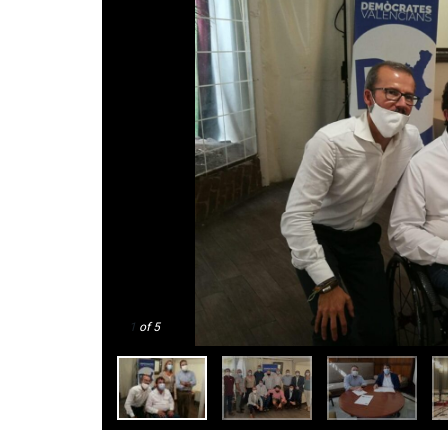
1
of 5