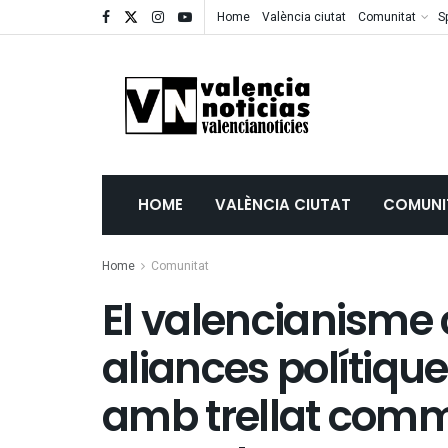
Home
València ciutat
Comunitat
S
HOME
VALÈNCIA CIUTAT
COMUNI
Home
Comunitat
El valencianisme c
aliances polítiqu
amb trellat com