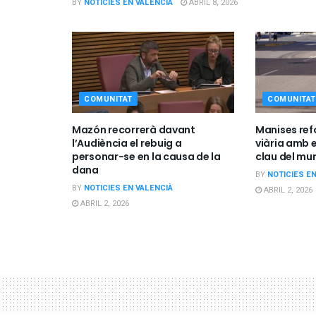
BY
NOTICIES EN VALENCIÀ
ABRIL 8, 2026
COMUNITAT
COMUNITAT
Mazón recorrerà davant
Manises ref
l’Audiència el rebuig a
viària amb e
personar-se en la causa de la
clau del mun
dana
BY
NOTICIES E
BY
NOTICIES EN VALENCIÀ
ABRIL 2, 2026
ABRIL 2, 2026