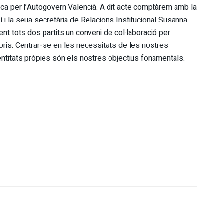
òtica per l’Autogovern Valencià. A dit acte comptàrem amb la
i la seua secretària de Relacions Institucional Susanna
nt tots dos partits un conveni de col·laboració per
toris. Centrar-se en les necessitats de les nostres
dentitats pròpies són els nostres objectius fonamentals.