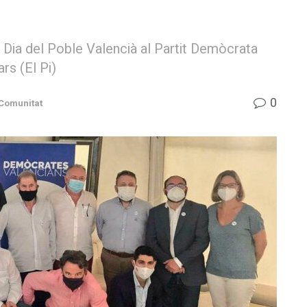
Dia del Poble Valencià al Partit Demòcrata
rs (El Pi)
0
Comunitat