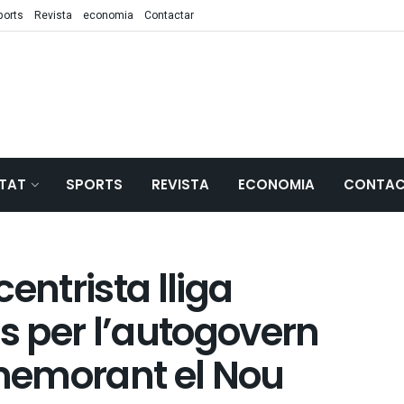
ports
Revista
economia
Contactar
TAT
SPORTS
REVISTA
ECONOMIA
CONTAC
entrista lliga
es per l’autogovern
memorant el Nou