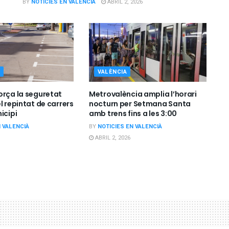
BY
NOTICIES EN VALENCIÀ
ABRIL 2, 2026
VALÈNCIA
orça la seguretat
Metrovalència amplia l’horari
l repintat de carrers
nocturn per Setmana Santa
icipi
amb trens fins a les 3:00
N VALENCIÀ
BY
NOTICIES EN VALENCIÀ
ABRIL 2, 2026