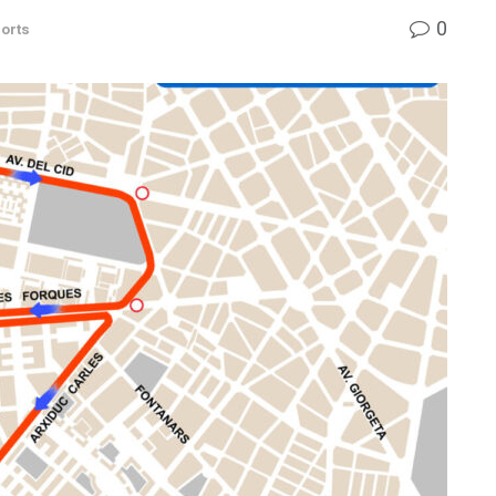
0
orts