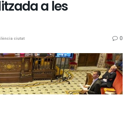
itzada a les
0
lència ciutat