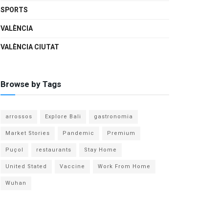
SPORTS
VALÈNCIA
VALÈNCIA CIUTAT
Browse by Tags
arrossos
Explore Bali
gastronomia
Market Stories
Pandemic
Premium
Puçol
restaurants
Stay Home
United Stated
Vaccine
Work From Home
Wuhan