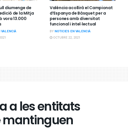
ull diumenge de
València acollirà el Campionat
edició de la Mitja
d’Espanya de Bàsquet per a
 vora 13.000
persones amb diversitat
s
funcional i intel·lectual
N VALENCIÀ
BY
NOTICIES EN VALENCIÀ
2021
OCTUBRE 22, 2021
 a les entitats
è mantinguen