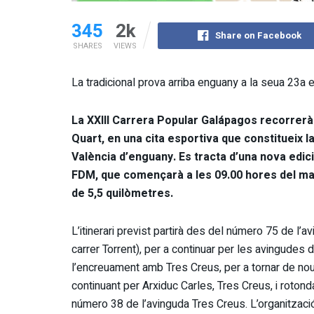
345
2k
Share on Facebook
SHARES
VIEWS
La tradicional prova arriba enguany a la seua 23a e
La XXIII Carrera Popular Galápagos recorrerà
Quart, en una cita esportiva que constitueix l
València d’enguany. Es tracta d’una nova edici
FDM, que començarà a les 09.00 hores del ma
de 5,5 quilòmetres.
L’itinerari previst partirà des del número 75 de l’a
carrer Torrent), per a continuar per les avingudes d
l’encreuament amb Tres Creus, per a tornar de nou
continuant per Arxiduc Carles, Tres Creus, i rotond
número 38 de l’avinguda Tres Creus. L’organització