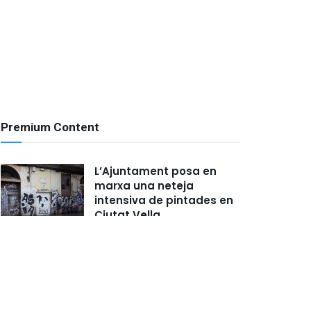
Premium Content
L’Ajuntament posa en
marxa una neteja
intensiva de pintades en
Ciutat Vella
FEBRERO 27, 2018
Cs Gandia proposa
disseminar la Fira i Festes
per tota la ciutat per a
evitar contagis