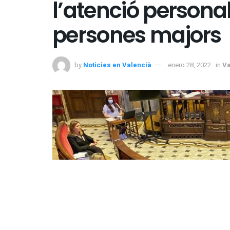
l’atenció personal
persones majors
by
Noticies en Valencià
enero 28, 2022
in
Va