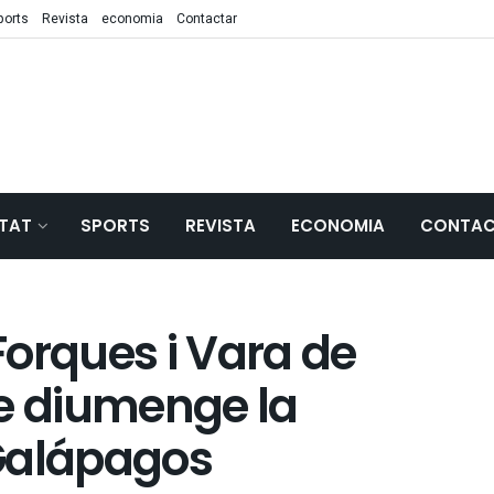
ports
Revista
economia
Contactar
TAT
SPORTS
REVISTA
ECONOMIA
CONTAC
 Forques i Vara de
te diumenge la
Galápagos