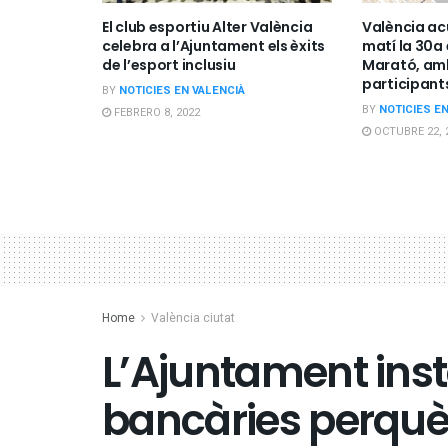
El club esportiu Alter València
València ac
celebra a l’Ajuntament els èxits
matí la 30a 
de l’esport inclusiu
Marató, amb
participant
BY
NOTICIES EN VALENCIÀ
BY
NOTICIES E
FEBRERO 8, 2022
OCTUBRE 22, 
Home
València ciutat
L’Ajuntament insta
bancàries perqu