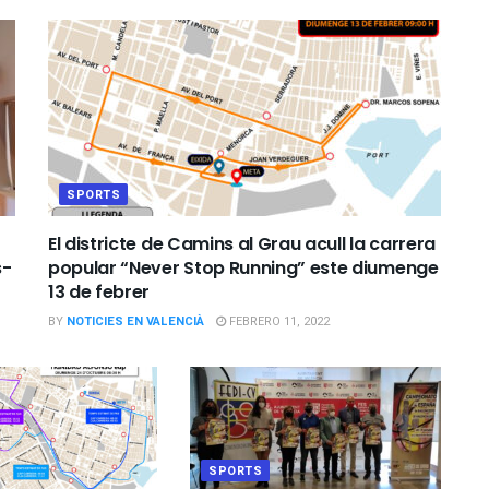
SPORTS
El districte de Camins al Grau acull la carrera
s-
popular “Never Stop Running” este diumenge
13 de febrer
BY
NOTICIES EN VALENCIÀ
FEBRERO 11, 2022
SPORTS