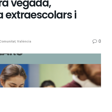
ra vegada,
 extraescolars i
0
Comunitat
,
València