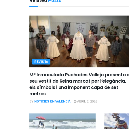
Related
Posts
REVISTA
Mª Inmaculada Puchades Vallejo presenta e
seu vestit de Reina marcat per l’elegància,
els símbols i una imponent capa de set
metres
BY
NOTICIES EN VALENCIÀ
ABRIL 2, 2026