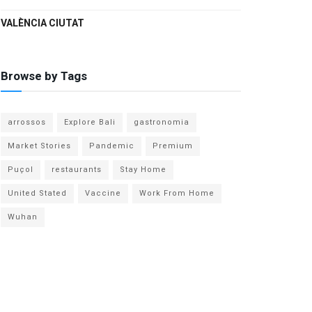
VALÈNCIA CIUTAT
Browse by Tags
arrossos
Explore Bali
gastronomia
Market Stories
Pandemic
Premium
Puçol
restaurants
Stay Home
United Stated
Vaccine
Work From Home
Wuhan