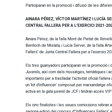
Participaran en la promoció i difusió de les difere
AINARA PÉREZ, VÍCTOR MARTÍNEZ I LUCÍA SE
CENTRAL FALLERA PER A L’EXERCICI 2021-20
Ainara Pérez, de la falla Mont de Pietat de Xirive
Benlloch de Mislata, i Lucía Server, de la falla Ar
Fallers’ de Junta Central Fallera per a l’exercici 
Els tres guanyadors participaran en la promoció i d
Juvenils, així com dels missatges, temàtiques i 
importants per a traslladar l’activitat oficial falle
un ‘kit d’influencer’ composat per marxandatge ofi
activa en la gala juvenil de JCF i tindran accés VIP
Els cinc finalistes i les seues comissions rebran 
segona edició del concurs d’’Influencers Fallers’ a