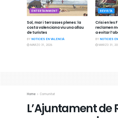
ENTERTAINMENT
REVISTA
Sol, mar i terrasses plenes: la
Crisi en les 
costa valenciana viu una allau
reclamen me
de turistes
a evitar l’a
BY
NOTICIES EN VALENCIÀ
BY
NOTICIES E
MARZO 31, 2026
MARZO 31, 20
Home
Comunitat
L’Ajuntament de 