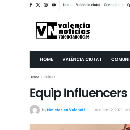
Home
València ciutat
Comunitat
S
HOME
VALÈNCIA CIUTAT
COMUNI
Home
Cultura
Equip Influencers 
by
Noticies en Valencià
octubre 12, 2021
in