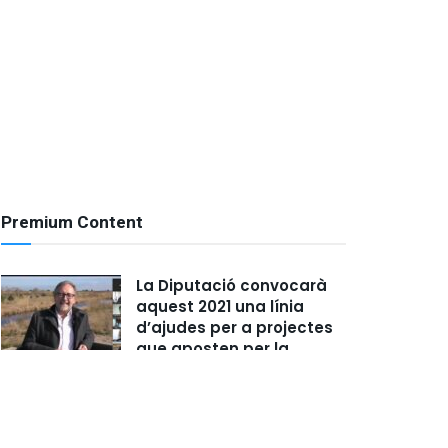
Premium Content
La Diputació convocarà
aquest 2021 una línia
d’ajudes per a projectes
que aposten per la
sostenibilitat i la lluita
contra el canvi climàtic
ENERO 26, 2021