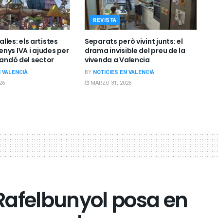
REVISTA
Falles: els artistes
Separats però vivint junts: el
nys IVA i ajudes per
drama invisible del preu de la
bandó del sector
vivenda a Valencia
N VALENCIÀ
BY
NOTICIES EN VALENCIÀ
26
MARZO 31, 2026
Rafelbunyol posa en