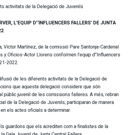
nts activitats de la Delegació de Juvenils
RVER, L’EQUIP D’‘INFLUENCERS FALLERS’ DE JUNTA
22
lla, Víctor Martínez, de la comissió Pare Santonja-Cardenal
tes y Oficios-Actor Llorens conformen l’equip d’’Influencers
2021-2022.
ifusió de les diferents activitats de la Delegació de
accions que aquesta delegació considere que són
ra al públic juvenil de les comissions falleres. A més, rebran
cial de la Delegació de Juvenils, participaran de manera
 en els actes oficials a determinar.
els guardons que els acrediten com a finalistes de la
 la Gala Juvenil de Junta Central Fallera.