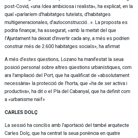
post-Covid, «una Idea ambiciosa i realista«, ha explicat, en la
qual «parlaríem d’habitatges tutelats, d’habitatges
multigeneracionales, d’autoconstrucció…». La proposta es
podria finançar, ha assegurat, «amb la meitat del que
l’Ajuntament ha deixat d’invertir cada any, a més es podrien
construir més de 2.600 habitatges socials», ha afirmat
A més d’estes qüestions, Lozano ha manifestat la seua
posició personal sobre altres qüestions urbanístiques, com
ara l’ampliació del Port, que ha qualificat de «absolutament
necessària» la protecció de l’horta, que «ha de ser activa i
productiva», ha dit o el Pla del Cabanyal, que ha definit com
a «urbanisme naïf»
CARLES DOLÇ
La sessió ha conclòs amb l’aportació del també arquitecte
Carles Dolç, que ha centrat la seua ponència en quatre