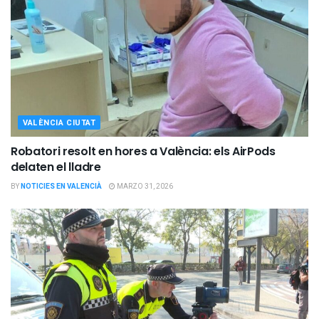
VALÈNCIA CIUTAT
Robatori resolt en hores a València: els AirPods
delaten el lladre
BY
NOTICIES EN VALENCIÀ
MARZO 31, 2026