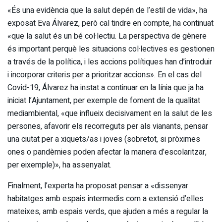
«És una evidència que la salut depén de l’estil de vida», ha
exposat Eva Álvarez, però cal tindre en compte, ha continuat
«que la salut és un bé col·lectiu. La perspectiva de gènere
és important perquè les situacions col·lectives es gestionen
a través de la política, i les accions polítiques han d’introduir
i incorporar criteris per a prioritzar accions». En el cas del
Covid-19, Álvarez ha instat a continuar en la línia que ja ha
iniciat l’Ajuntament, per exemple de foment de la qualitat
mediambiental, «que influeix decisivament en la salut de les
persones, afavorir els recorreguts per als vianants, pensar
una ciutat per a xiquets/as i joves (sobretot, si pròximes
ones o pandèmies poden afectar la manera d’escolaritzar,
per eixemple)», ha assenyalat.
Finalment, l’experta ha proposat pensar a «dissenyar
habitatges amb espais intermedis com a extensió d’elles
mateixes, amb espais verds, que ajuden a més a regular la