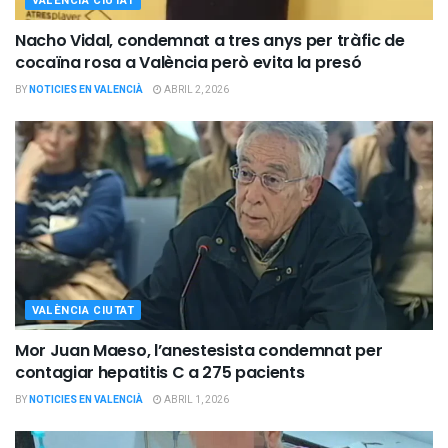
VALÈNCIA CIUTAT
Nacho Vidal, condemnat a tres anys per tràfic de
cocaïna rosa a València però evita la presó
BY
NOTICIES EN VALENCIÀ
ABRIL 2, 2026
VALÈNCIA CIUTAT
Mor Juan Maeso, l’anestesista condemnat per
contagiar hepatitis C a 275 pacients
BY
NOTICIES EN VALENCIÀ
ABRIL 1, 2026