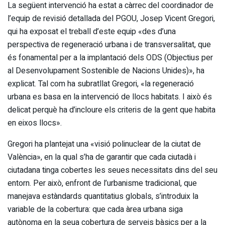
La següent intervenció ha estat a càrrec del coordinador de
l’equip de revisió detallada del PGOU, Josep Vicent Gregori,
qui ha exposat el treball d’este equip «des d’una
perspectiva de regeneració urbana i de transversalitat, que
és fonamental per a la implantació dels ODS (Objectius per
al Desenvolupament Sostenible de Nacions Unides)», ha
explicat. Tal com ha subratllat Gregori, «la regeneració
urbana es basa en la intervenció de llocs habitats. I això és
delicat perquè ha d’incloure els criteris de la gent que habita
en eixos llocs».
Gregori ha plantejat una «visió polinuclear de la ciutat de
València», en la qual s’ha de garantir que cada ciutadà i
ciutadana tinga cobertes les seues necessitats dins del seu
entorn. Per això, enfront de l’urbanisme tradicional, que
manejava estàndards quantitatius globals, s’introduix la
variable de la cobertura: que cada àrea urbana siga
autònoma en la seua cobertura de serveis bàsics per a la