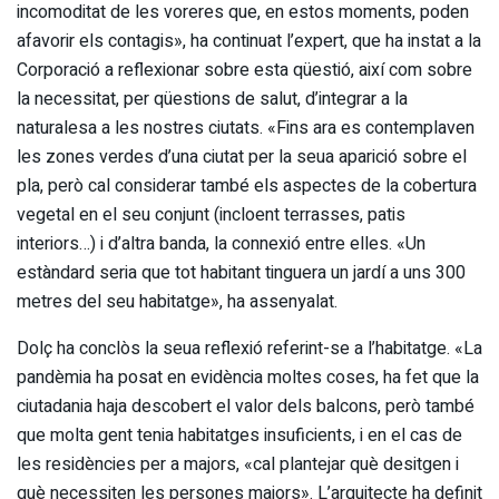
incomoditat de les voreres que, en estos moments, poden
afavorir els contagis», ha continuat l’expert, que ha instat a la
Corporació a reflexionar sobre esta qüestió, així com sobre
la necessitat, per qüestions de salut, d’integrar a la
naturalesa a les nostres ciutats. «Fins ara es contemplaven
les zones verdes d’una ciutat per la seua aparició sobre el
pla, però cal considerar també els aspectes de la cobertura
vegetal en el seu conjunt (incloent terrasses, patis
interiors…) i d’altra banda, la connexió entre elles. «Un
estàndard seria que tot habitant tinguera un jardí a uns 300
metres del seu habitatge», ha assenyalat.
Dolç ha conclòs la seua reflexió referint-se a l’habitatge. «La
pandèmia ha posat en evidència moltes coses, ha fet que la
ciutadania haja descobert el valor dels balcons, però també
que molta gent tenia habitatges insuficients, i en el cas de
les residències per a majors, «cal plantejar què desitgen i
què necessiten les persones majors». L’arquitecte ha definit