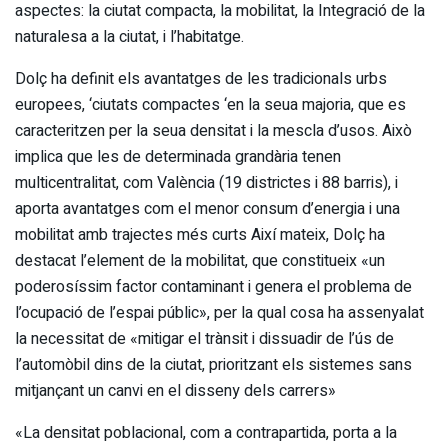
aspectes: la ciutat compacta, la mobilitat, la Integració de la
naturalesa a la ciutat, i l’habitatge.
Dolç ha definit els avantatges de les tradicionals urbs
europees, ‘ciutats compactes ‘en la seua majoria, que es
caracteritzen per la seua densitat i la mescla d’usos. Això
implica que les de determinada grandària tenen
multicentralitat, com València (19 districtes i 88 barris), i
aporta avantatges com el menor consum d’energia i una
mobilitat amb trajectes més curts Així mateix, Dolç ha
destacat l’element de la mobilitat, que constitueix «un
poderosíssim factor contaminant i genera el problema de
l’ocupació de l’espai públic», per la qual cosa ha assenyalat
la necessitat de «mitigar el trànsit i dissuadir de l’ús de
l’automòbil dins de la ciutat, prioritzant els sistemes sans
mitjançant un canvi en el disseny dels carrers»
«La densitat poblacional, com a contrapartida, porta a la