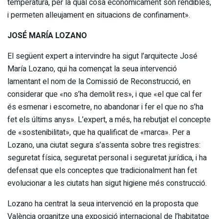
temperatura, per la qual cosa econòmicament són rendibles,
i permeten alleujament en situacions de confinament».
JOSÉ MARÍA LOZANO
El següent expert a intervindre ha sigut l’arquitecte José
María Lozano, qui ha començat la seua intervenció
lamentant el nom de la Comissió de Reconstrucció, en
considerar que «no s’ha demolit res», i que «el que cal fer
és esmenar i escometre, no abandonar i fer el que no s’ha
fet els últims anys». L’expert, a més, ha rebutjat el concepte
de «sostenibilitat», que ha qualificat de «marca». Per a
Lozano, una ciutat segura s’assenta sobre tres registres:
seguretat física, seguretat personal i seguretat jurídica, i ha
defensat que els conceptes que tradicionalment han fet
evolucionar a les ciutats han sigut higiene més construcció.
Lozano ha centrat la seua intervenció en la proposta que
València organitze una exposició internacional de l’habitatge