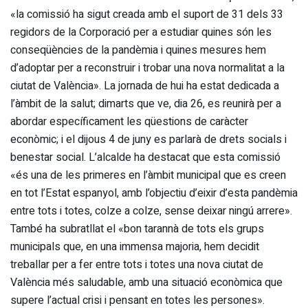
«la comissió ha sigut creada amb el suport de 31 dels 33
regidors de la Corporació per a estudiar quines són les
conseqüències de la pandèmia i quines mesures hem
d’adoptar per a reconstruir i trobar una nova normalitat a la
ciutat de València». La jornada de hui ha estat dedicada a
l’àmbit de la salut; dimarts que ve, dia 26, es reunirà per a
abordar específicament les qüestions de caràcter
econòmic; i el dijous 4 de juny es parlarà de drets socials i
benestar social. L’alcalde ha destacat que esta comissió
«és una de les primeres en l’àmbit municipal que es creen
en tot l’Estat espanyol, amb l’objectiu d’eixir d’esta pandèmia
entre tots i totes, colze a colze, sense deixar ningú arrere».
També ha subratllat el «bon tarannà de tots els grups
municipals que, en una immensa majoria, hem decidit
treballar per a fer entre tots i totes una nova ciutat de
València més saludable, amb una situació econòmica que
supere l’actual crisi i pensant en totes les persones».