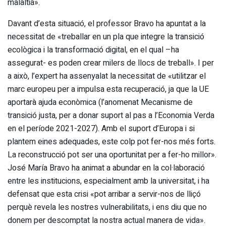
malaltia».
Davant d’esta situació, el professor Bravo ha apuntat a la
necessitat de «treballar en un pla que integre la transició
ecològica i la transformació digital, en el qual –ha
assegurat- es poden crear milers de llocs de treball». I per
a això, l’expert ha assenyalat la necessitat de «utilitzar el
marc europeu per a impulsa esta recuperació, ja que la UE
aportarà ajuda econòmica (l’anomenat Mecanisme de
transició justa, per a donar suport al pas a l’Economia Verda
en el període 2021-2027). Amb el suport d’Europa i si
plantem eines adequades, este colp pot fer-nos més forts.
La reconstrucció pot ser una oportunitat per a fer-ho millor».
José María Bravo ha animat a abundar en la col·laboració
entre les institucions, especialment amb la universitat, i ha
defensat que esta crisi «pot arribar a servir-nos de lliçó
perquè revela les nostres vulnerabilitats, i ens diu que no
donem per descomptat la nostra actual manera de vida».