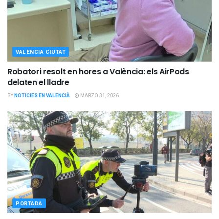
VALÈNCIA CIUTAT
Robatori resolt en hores a València: els AirPods
delaten el lladre
BY
NOTICIES EN VALENCIÀ
MARZO 31, 2026
PORTADA