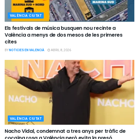
VALÈNCIA CIUTAT
Els festivals de música busquen nou recinte a
València a menys de dos mesos de les primeres
cites
BY
NOTICIES EN VALENCIÀ
ABRIL 8, 2026
VALÈNCIA CIUTAT
Nacho Vidal, condemnat a tres anys per tràfic de
cocaïna rosa a València però evita la presó