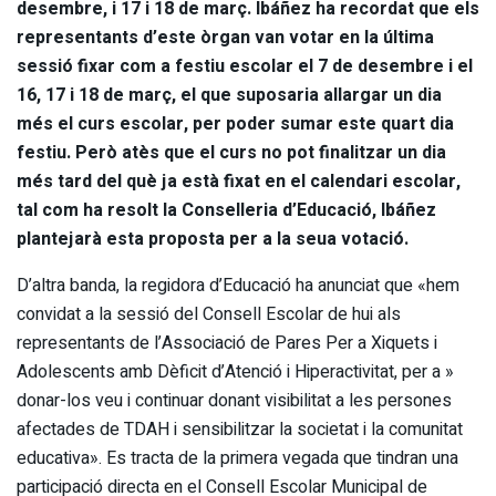
desembre, i 17 i 18 de març. Ibáñez ha recordat que els
representants d’este òrgan van votar en la última
sessió fixar com a festiu escolar el 7 de desembre i el
16, 17 i 18 de març, el que suposaria allargar un dia
més el curs escolar, per poder sumar este quart dia
festiu. Però atès que el curs no pot finalitzar un dia
més tard del què ja està fixat en el calendari escolar,
tal com ha resolt la Conselleria d’Educació, Ibáñez
plantejarà esta proposta per a la seua votació.
D’altra banda, la regidora d’Educació ha anunciat que «hem
convidat a la sessió del Consell Escolar de hui als
representants de l’Associació de Pares Per a Xiquets i
Adolescents amb Dèficit d’Atenció i Hiperactivitat, per a »
donar-los veu i continuar donant visibilitat a les persones
afectades de TDAH i sensibilitzar la societat i la comunitat
educativa». Es tracta de la primera vegada que tindran una
participació directa en el Consell Escolar Municipal de