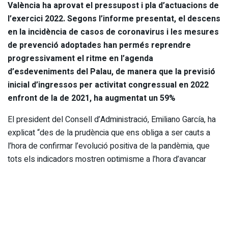
València ha aprovat el pressupost i pla d’actuacions de
l’exercici 2022. Segons l’informe presentat, el descens
en la incidència de casos de coronavirus i les mesures
de prevenció adoptades han permés reprendre
progressivament el ritme en l’agenda
d’esdeveniments del Palau, de manera que la previsió
inicial d’ingressos per activitat congressual en 2022
enfront de la de 2021, ha augmentat un 59%
El president del Consell d’Administració, Emiliano García, ha
explicat “des de la prudència que ens obliga a ser cauts a
l’hora de confirmar l’evolució positiva de la pandèmia, que
tots els indicadors mostren optimisme a l’hora d’avançar
l’activitat del pròxim exercici, arribant a aconseguir nivells
similars als de 2019, un dels millors anys des de la
inauguració de l’edifici.”
Gràcies al suport financer de l’Ajuntament de València durant