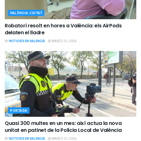
VALÈNCIA CIUTAT
Robatori resolt en hores a València: els AirPods
delaten el lladre
BY
NOTICIES EN VALENCIÀ
MARZO 31, 2026
PORTADA
Quasi 300 multes en un mes: així actua la nova
unitat en patinet de la Policia Local de València
BY
NOTICIES EN VALENCIÀ
MARZO 31, 2026