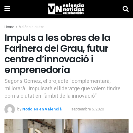
Home
València ciutat
Impuls a les obres de la
Farinera del Grau, futur
centre d’innovació i
emprenedoria
Segons Gómez, el projecte “complementarà,
millorarà i impulsarà el lideratge que volem tindre
com a ciutat en l’àmbit de la innovació”
by
Noticies en Valencià
septiembre 6, 2020