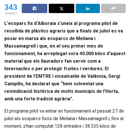
343
SHARES
L’ecoparc fix d’Alboraia s’uneix al programa pilot de
recollida de plàstics agraris que a finals de juliol es va
posar en marxa als ecoparcs de Meliana i
Massamagrell i que, en el seu primer mes de
funcionament, ha arreplegat vora 40.000 kilos d’aquest
material que els llauradors fan servir com a
hivernacles o per protegir fruites i verdures. El
president de l’EMTRE i vicealcalde de València, Sergi
Campillo, ha declarat que “hem solventat una
reivindicació històrica de molts municipis de l’Horta,
amb una forta tradició agrària”.
El programa pilot va entrar en funcionament el passat 27 de
juliol als ecoparcs fixos de Meliana i Massamagrell i, fins al
moment, s’han computat 128 entrades i 38.335 kilos de