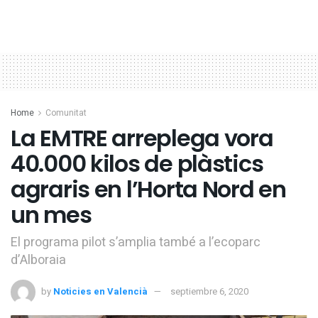
Home
Comunitat
La EMTRE arreplega vora
40.000 kilos de plàstics
agraris en l’Horta Nord en
un mes
El programa pilot s’amplia també a l’ecoparc
d’Alboraia
by
Noticies en Valencià
septiembre 6, 2020