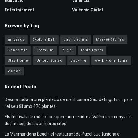
Educació
València
Entertainment
València Ciutat
Browse by Tag
arrossos
Explore Bali
gastronomia
Market Stories
Pandemic
Premium
Puçol
restaurants
Stay Home
United Stated
Vaccine
Work From Home
Wuhan
Recent Posts
Desmantellada una plantació de marihuana a Sax: detinguts un pare
i el seu fill amb 476 plantes
Els festivals de música busquen nou recinte a València a menys de
dos mesos de les primeres cites
La Marimandona Beach: el restaurant de Puçol que fusiona el