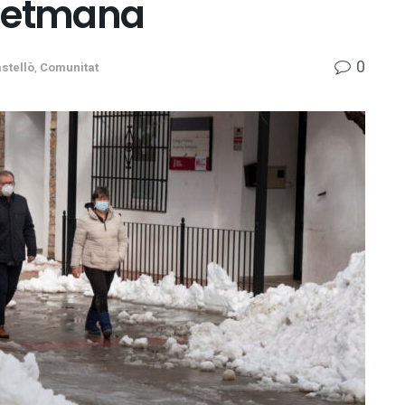
 setmana
0
stellò
,
Comunitat