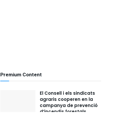
Premium Content
El Consell i els sindicats
agraris cooperen en la
campanya de prevenció
d’incendis forestals
MAYO 29, 2019