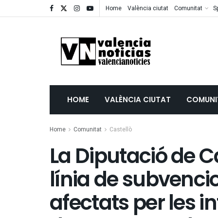
Home
València ciutat
Comunitat
S
HOME
VALÈNCIA CIUTAT
COMUNI
Home
Comunitat
Castellò
La Diputació de C
línia de subvenci
afectats per les 