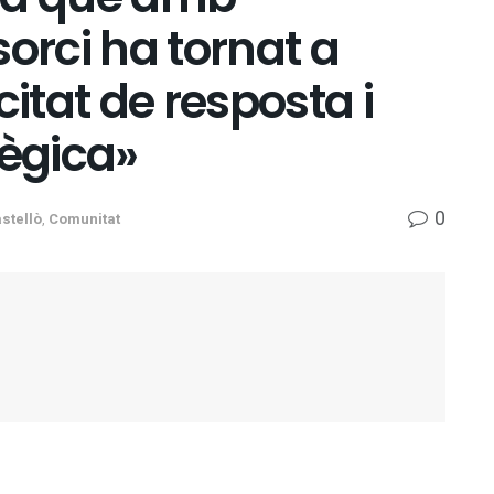
orci ha tornat a
tat de resposta i
tègica»
0
stellò
,
Comunitat