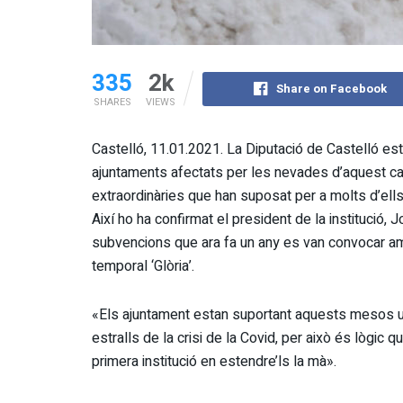
335
2k
Share on Facebook
SHARES
VIEWS
Castelló, 11.01.2021. La Diputació de Castelló estud
ajuntaments afectats per les nevades d’aquest c
extraordinàries que han suposat per a molts d’ells 
Així ho ha confirmat el president de la institució, 
subvencions que ara fa un any es van convocar amb 
temporal ‘Glòria’.
«Els ajuntament estan suportant aquests mesos u
estralls de la crisi de la Covid, per això és lògic 
primera institució en estendre’ls la mà».