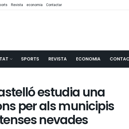
ports
Revista
economia
Contactar
TAT
SPORTS
REVISTA
ECONOMIA
CONTAC
astelló estudia una
ons per als municipis
intenses nevades