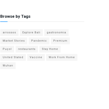
Browse by Tags
arrossos
Explore Bali
gastronomia
Market Stories
Pandemic
Premium
Puçol
restaurants
Stay Home
United Stated
Vaccine
Work From Home
Wuhan