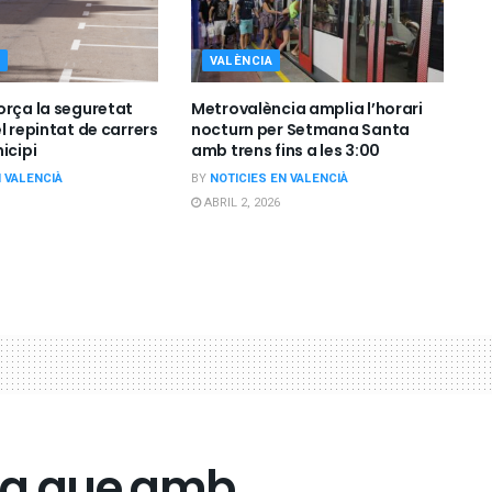
VALÈNCIA
orça la seguretat
Metrovalència amplia l’horari
l repintat de carrers
nocturn per Setmana Santa
icipi
amb trens fins a les 3:00
N VALENCIÀ
BY
NOTICIES EN VALENCIÀ
ABRIL 2, 2026
ca que amb