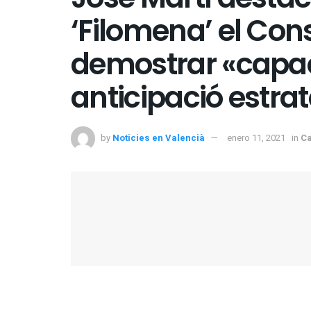
‘Filomena’ el Cons
demostrar «capaci
anticipació estra
by
Noticies en Valencià
enero 11, 2021
in
Ca