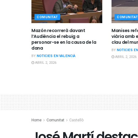
COMUNITAT
COMUNITAT
Mazón recorrerà davant
Manises ref
l’Audiència el rebuig a
viària amb e
personar-se en la causa de la
clau del mun
dana
BY
NOTICIES E
BY
NOTICIES EN VALENCIÀ
ABRIL 2, 2026
ABRIL 2, 2026
Home
Comunitat
Castellò
José Martí desta