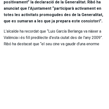
positivament” la declaració de la Generalitat. Ribó ha
anunciat que l’Ajuntament “participarà activament en
totes les activitats promogudes des de la Generalitat,
que es sumaran a les que ja prepara este consistori”.
L’alcalde ha recordat que “Luis García Berlanga va nàixer a
València i és fill predilecte d’esta ciutat des de l’any 2009”.
Ribó ha destacat que “el seu cine va gaudir d’una enorme
projecció nacional i internacional, que va exportar un sentit
de la sàtira, la crítica i la mordacitat que ell mateix va definir
com a faller i pirotècnic i que valencians i valencianes sentim
com a molt nostre”. Joan Ribó també ha destacat que “són
nombrosos els estudis que mostren la relació entre les
festes i les tradicions populars valencianes i el cine de Luis
García Berlanga. Allò berlanguià és molt valencià”. Ribó ha
destacat la “qualitat enorme del cine de Berlanga”. Per a
l’alcalde, “pel.lícules com “El verdugo” o “Bienvenido, Míster
Marshall” són obres mestres de guió, direcció i realització”.