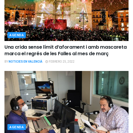
AGENDA
Una crida sense límit d’aforament i amb mascareta
marca el regrés de les Falles al mes de març
BY
NOTICIES EN VALENCIÀ
FEBRERO 25, 2022
AGENDA