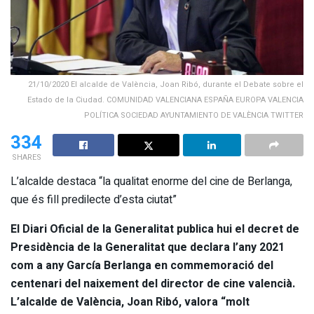
21/10/2020 El alcalde de València, Joan Ribó, durante el Debate sobre el
Estado de la Ciudad. COMUNIDAD VALENCIANA ESPAÑA EUROPA VALENCIA
POLÍTICA SOCIEDAD AYUNTAMIENTO DE VALÈNCIA TWITTER
334
SHARES
L’alcalde destaca “la qualitat enorme del cine de Berlanga,
que és fill predilecte d’esta ciutat”
El Diari Oficial de la Generalitat publica hui el decret de
Presidència de la Generalitat que declara l’any 2021
com a any García Berlanga en commemoració del
centenari del naixement del director de cine valencià.
L’alcalde de València, Joan Ribó, valora “molt