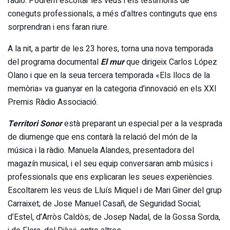
ràdio. Podrem escoltar les veus i els testimonis de
coneguts professionals, a més d’altres continguts que ens
sorprendran i ens faran riure.
A la nit, a partir de les 23 hores, torna una nova temporada
del programa documental
El mur
que dirigeix Carlos López
Olano i que en la seua tercera temporada «Els llocs de la
memòria» va guanyar en la categoria d’innovació en els XXI
Premis Ràdio Associació.
Territori Sonor
està preparant un especial per a la vesprada
de diumenge que ens contarà la relació del món de la
música i la ràdio. Manuela Alandes, presentadora del
magazín musical, i el seu equip conversaran amb músics i
professionals que ens explicaran les seues experiències.
Escoltarem les veus de Lluís Miquel i de Mari Giner del grup
Carraixet; de Jose Manuel Casañ, de Seguridad Social;
d’Estel, d’Arròs Caldòs; de Josep Nadal, de la Gossa Sorda,