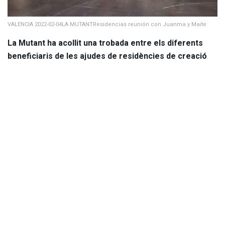
VALENCIA 2022-02-04LA MUTANTResidencias reunión con Juanma y Maite
La Mutant ha acollit una trobada entre els diferents
beneficiaris de les ajudes de residències de creació
que, un any més, concedix l’Ajuntament de València a
través de la Regidoria d’Acció Cultural. El principal
objectiu d’esta iniciativa continua sent la promoció de
l’escena valenciana, incentivant el treball d’ artistes
emergents i facilitant el desenvolupament de
projectes amb una aportació social o cultural especial.
La totalitat de les ajudes de la convocatòria
comprenen un total de 30.000 euros, abasten tota
mena de disciplines, i a l’hora de valorar les diferents
propostes es té en compte la qualitat artística, la
innovació en els llenguatges escènics, el compromís
social o la capacitat per generar nous públics.