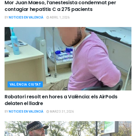
Mor Juan Maeso, l’anestesista condemnat per
contagiar hepatitis C a 275 pacients
BY
NOTICIES EN VALENCIÀ
ABRIL 1, 2026
VALÈNCIA CIUTAT
Robatori resolt en hores a València: els AirPods
delaten el lladre
BY
NOTICIES EN VALENCIÀ
MARZO 31, 2026