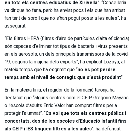
en tots els centres educatius de Xirivella
”. “Conselleria
va dir que ho faria, però ha enviat pocs i els que han arribat
fan tant de soroll que no s’han pogut posar a les aules”, ha
assegurat.
“Els filtres HEPA (filtres d’aire de partícules d’alta eficiència)
són capaces d’eliminar tot tipus de bacteris i virus presents
en els aerosols, un dels principals transmissors de la covid-
19, segons la majoria dels experts”, ha explicat Lozoya, al
mateix temps que ha esgrimit que “
no es pot perdre
temps amb el nivell de contagis que s’està produint
”.
En la mateixa línia, el regidor de la formació taronja ha
destacat que “alguns centres com el CEIP Gregorio Mayans
o l’escola d’adults Enric Valor han comprat filtres per a
protegir l’alumnat”. “
Cs vol que tots els centres públics i
concertats, des de les escoles d’Educació Infantil fins
als CEIP i IES tinguen filtres a les aules
”, ha defensat.