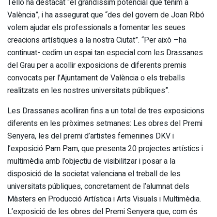
Tello ha destacat “el grandíssim potencial que tenim a
València”, i ha assegurat que “des del govern de Joan Ribó
volem ajudar els professionals a fomentar les seues
creacions artístiques a la nostra Ciutat”. “Per això –ha
continuat- cedim un espai tan especial com les Drassanes
del Grau per a acollir exposicions de diferents premis
convocats per l’Ajuntament de València o els treballs
realitzats en les nostres universitats públiques”.
Les Drassanes acolliran fins a un total de tres exposicions
diferents en les pròximes setmanes: Les obres del Premi
Senyera, les del premi d’artistes femenines DKV i
l’exposició Pam Pam, que presenta 20 projectes artístics i
multimèdia amb l’objectiu de visibilitzar i posar a la
disposició de la societat valenciana el treball de les
universitats públiques, concretament de l’alumnat dels
Màsters en Producció Artística i Arts Visuals i Multimèdia.
L’exposició de les obres del Premi Senyera que, com és