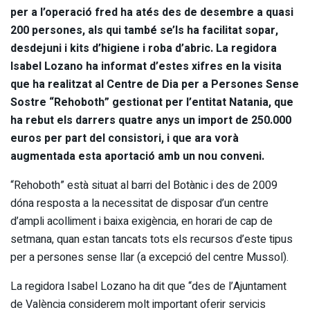
per a l’operació fred ha atés des de desembre a quasi
200 persones, als qui també se’ls ha facilitat sopar,
desdejuni i kits d’higiene i roba d’abric. La regidora
Isabel Lozano ha informat d’estes xifres en la visita
que ha realitzat al Centre de Dia per a Persones Sense
Sostre “Rehoboth” gestionat per l’entitat Natania, que
ha rebut els darrers quatre anys un import de 250.000
euros per part del consistori, i que ara vorà
augmentada esta aportació amb un nou conveni.
“Rehoboth” està situat al barri del Botànic i des de 2009
dóna resposta a la necessitat de disposar d’un centre
d’ampli acolliment i baixa exigència, en horari de cap de
setmana, quan estan tancats tots els recursos d’este tipus
per a persones sense llar (a excepció del centre Mussol).
La regidora Isabel Lozano ha dit que “des de l’Ajuntament
de València considerem molt important oferir servicis