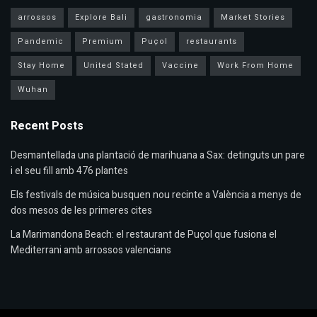
arrossos
Explore Bali
gastronomia
Market Stories
Pandemic
Premium
Puçol
restaurants
Stay Home
United Stated
Vaccine
Work From Home
Wuhan
Recent Posts
Desmantellada una plantació de marihuana a Sax: detinguts un pare
i el seu fill amb 476 plantes
Els festivals de música busquen nou recinte a València a menys de
dos mesos de les primeres cites
La Marimandona Beach: el restaurant de Puçol que fusiona el
Mediterrani amb arrossos valencians