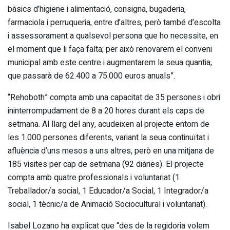
bàsics d’higiene i alimentació, consigna, bugaderia,
farmaciola i perruqueria, entre d’altres, però també d’escolta
i assessorament a qualsevol persona que ho necessite, en
el moment que li faça falta; per això renovarem el conveni
municipal amb este centre i augmentarem la seua quantia,
que passarà de 62.400 a 75.000 euros anuals”.
“Rehoboth” compta amb una capacitat de 35 persones i obri
ininterrompudament de 8 a 20 hores durant els caps de
setmana. Al llarg del any, acudeixen al projecte entorn de
les 1.000 persones diferents, variant la seua continuïtat i
afluència d’uns mesos a uns altres, però en una mitjana de
185 visites per cap de setmana (92 diàries). El projecte
compta amb quatre professionals i voluntariat (1
Treballador/a social, 1 Educador/a Social, 1 Integrador/a
social, 1 tècnic/a de Animació Sociocultural i voluntariat).
Isabel Lozano ha explicat que “des de la regidoria volem