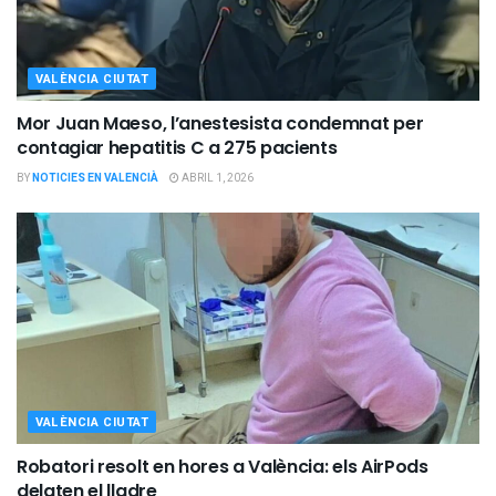
VALÈNCIA CIUTAT
Mor Juan Maeso, l’anestesista condemnat per
contagiar hepatitis C a 275 pacients
BY
NOTICIES EN VALENCIÀ
ABRIL 1, 2026
VALÈNCIA CIUTAT
Robatori resolt en hores a València: els AirPods
delaten el lladre