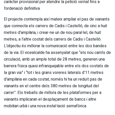
caràcter provisional per atendre la petició veïnal fins a
l’ordenació definitiva.
El projecte contempla així mateix ampliar el pas de vianants
que connecta els carrers de Cadis i Castelló, de cinc a huit
metres d’amplària, i crear-ne un de nou paral·lel, de huit
metres, a l’altre costat dels carrers de Cadis i Castelló.
L’objectiu és millorar la comunicació entre les dos bandes
de la via. El vicealcalde ha assenyalat que “els nou carrils de
circulació, amb un ample total de 28 metres, generen una
barrera física quasi infranquejable entre els dos costats de
la gran via” i “tot i les grans voreres laterals d’11 metres
d’amplària en cada costat, només hi ha un reduït pas de
vianants en el centre dels 380 metres de longitud del
carrer”. Els treballs de millora de les plataformes per a
vianants implicaran el desplaçament de bancs i altre
mobiliari urbà i una nova instal·lació semafòrica.