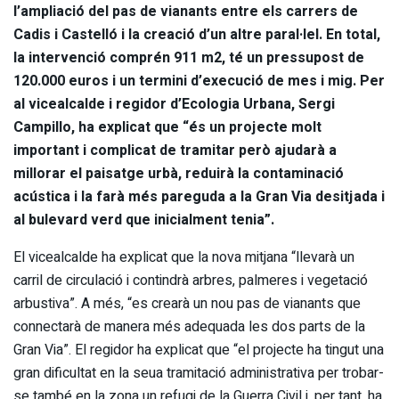
l’ampliació del pas de vianants entre els carrers de
Cadis i Castelló i la creació d’un altre paral·lel. En total,
la intervenció comprén 911 m2, té un pressupost de
120.000 euros i un termini d’execució de mes i mig. Per
al vicealcalde i regidor d’Ecologia Urbana, Sergi
Campillo, ha explicat que “és un projecte molt
important i complicat de tramitar però ajudarà a
millorar el paisatge urbà, reduirà la contaminació
acústica i la farà més pareguda a la Gran Via desitjada i
al bulevard verd que inicialment tenia”.
El vicealcalde ha explicat que la nova mitjana “llevarà un
carril de circulació i contindrà arbres, palmeres i vegetació
arbustiva”. A més, “es crearà un nou pas de vianants que
connectarà de manera més adequada les dos parts de la
Gran Via”. El regidor ha explicat que “el projecte ha tingut una
gran dificultat en la seua tramitació administrativa per trobar-
se també en la zona un refugi de la Guerra Civil i, per tant, ha