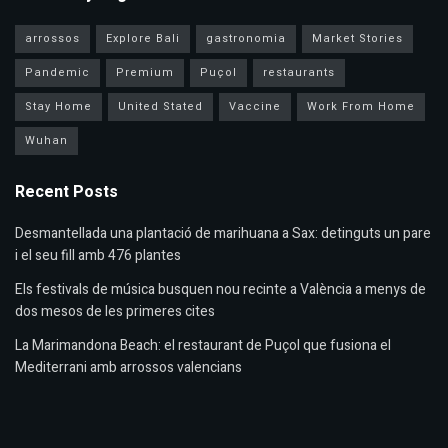
arrossos
Explore Bali
gastronomia
Market Stories
Pandemic
Premium
Puçol
restaurants
Stay Home
United Stated
Vaccine
Work From Home
Wuhan
Recent Posts
Desmantellada una plantació de marihuana a Sax: detinguts un pare
i el seu fill amb 476 plantes
Els festivals de música busquen nou recinte a València a menys de
dos mesos de les primeres cites
La Marimandona Beach: el restaurant de Puçol que fusiona el
Mediterrani amb arrossos valencians