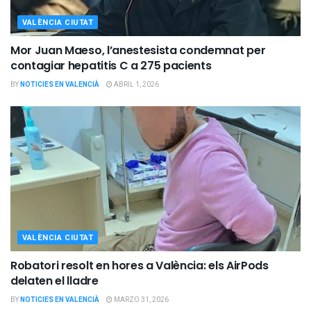
VALÈNCIA CIUTAT
Mor Juan Maeso, l’anestesista condemnat per
contagiar hepatitis C a 275 pacients
BY
NOTICIES EN VALENCIÀ
ABRIL 1, 2026
VALÈNCIA CIUTAT
Robatori resolt en hores a València: els AirPods
delaten el lladre
BY
NOTICIES EN VALENCIÀ
MARZO 31, 2026