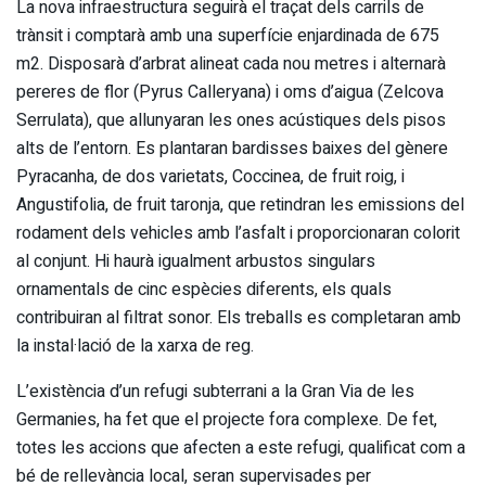
La nova infraestructura seguirà el traçat dels carrils de
trànsit i comptarà amb una superfície enjardinada de 675
m2. Disposarà d’arbrat alineat cada nou metres i alternarà
pereres de flor (Pyrus Calleryana) i oms d’aigua (Zelcova
Serrulata), que allunyaran les ones acústiques dels pisos
alts de l’entorn. Es plantaran bardisses baixes del gènere
Pyracanha, de dos varietats, Coccinea, de fruit roig, i
Angustifolia, de fruit taronja, que retindran les emissions del
rodament dels vehicles amb l’asfalt i proporcionaran colorit
al conjunt. Hi haurà igualment arbustos singulars
ornamentals de cinc espècies diferents, els quals
contribuiran al filtrat sonor. Els treballs es completaran amb
la instal·lació de la xarxa de reg.
L’existència d’un refugi subterrani a la Gran Via de les
Germanies, ha fet que el projecte fora complexe. De fet,
totes les accions que afecten a este refugi, qualificat com a
bé de rellevància local, seran supervisades per