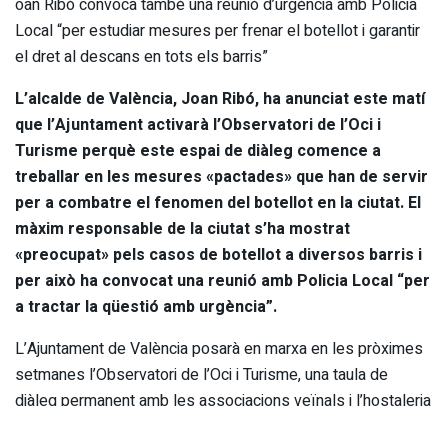
oan Ribó convoca també una reunió d’urgència amb Policia
Local “per estudiar mesures per frenar el botellot i garantir
el dret al descans en tots els barris”
L’alcalde de València, Joan Ribó, ha anunciat este matí
que l’Ajuntament activarà l’Observatori de l’Oci i
Turisme perquè este espai de diàleg comence a
treballar en les mesures «pactades» que han de servir
per a combatre el fenomen del botellot en la ciutat. El
màxim responsable de la ciutat s’ha mostrat
«preocupat» pels casos de botellot a diversos barris i
per això ha convocat una reunió amb Policia Local “per
a tractar la qüestió amb urgència”.
L’Ajuntament de València posarà en marxa en les pròximes
setmanes l’Observatori de l’Oci i Turisme, una taula de
diàleg permanent amb les associacions veïnals i l’hostaleria
per tal de resoldre els problemes derivats d’estes activitats