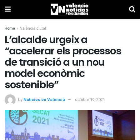
Home
València ciutat
L’alcalde urgeix a
“accelerar els processos
de transició a un nou
model econòmic
sostenible”
by
Noticies en Valencià
octubre 19, 2021