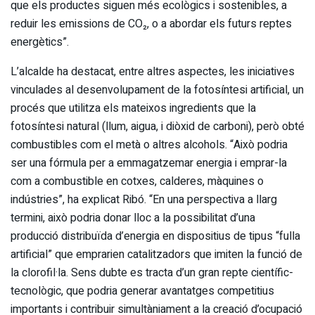
que els productes siguen més ecològics i sostenibles, a
reduir les emissions de CO₂, o a abordar els futurs reptes
energètics”.
L’alcalde ha destacat, entre altres aspectes, les iniciatives
vinculades al desenvolupament de la fotosíntesi artificial, un
procés que utilitza els mateixos ingredients que la
fotosíntesi natural (llum, aigua, i diòxid de carboni), però obté
combustibles com el metà o altres alcohols. “Això podria
ser una fórmula per a emmagatzemar energia i emprar-la
com a combustible en cotxes, calderes, màquines o
indústries”, ha explicat Ribó. “En una perspectiva a llarg
termini, això podria donar lloc a la possibilitat d’una
producció distribuïda d’energia en dispositius de tipus “fulla
artificial” que emprarien catalitzadors que imiten la funció de
la clorofil·la. Sens dubte es tracta d’un gran repte científic-
tecnològic, que podria generar avantatges competitius
importants i contribuir simultàniament a la creació d’ocupació