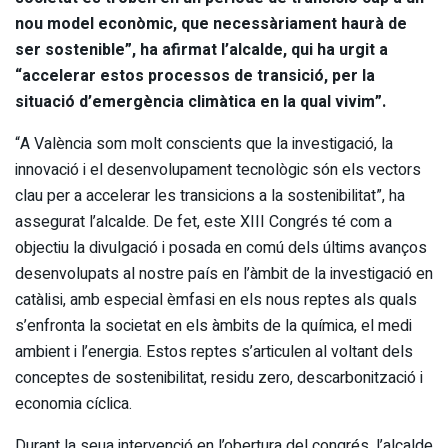
nou model econòmic, que necessàriament haurà de
ser sostenible”, ha afirmat l’alcalde, qui ha urgit a
“accelerar estos processos de transició, per la
situació d’emergència climàtica en la qual vivim”.
“A València som molt conscients que la investigació, la
innovació i el desenvolupament tecnològic són els vectors
clau per a accelerar les transicions a la sostenibilitat”, ha
assegurat l’alcalde. De fet, este XIII Congrés té com a
objectiu la divulgació i posada en comú dels últims avanços
desenvolupats al nostre país en l’àmbit de la investigació en
catàlisi, amb especial èmfasi en els nous reptes als quals
s’enfronta la societat en els àmbits de la química, el medi
ambient i l’energia. Estos reptes s’articulen al voltant dels
conceptes de sostenibilitat, residu zero, descarbonització i
economia cíclica.
Durant la seua intervenció en l’obertura del congrés, l’alcalde