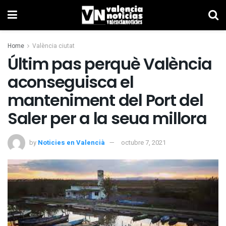
Home
València ciutat
Últim pas perquè València
aconseguisca el
manteniment del Port del
Saler per a la seua millora
by
Noticies en Valencià
octubre 7, 2021