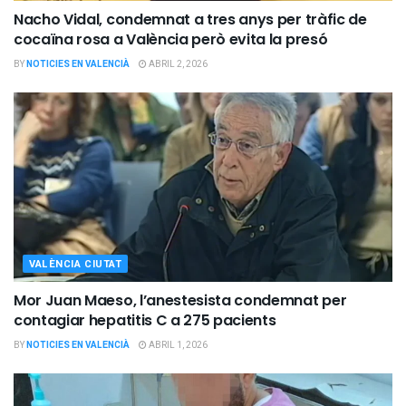
Nacho Vidal, condemnat a tres anys per tràfic de
cocaïna rosa a València però evita la presó
BY
NOTICIES EN VALENCIÀ
ABRIL 2, 2026
VALÈNCIA CIUTAT
Mor Juan Maeso, l’anestesista condemnat per
contagiar hepatitis C a 275 pacients
BY
NOTICIES EN VALENCIÀ
ABRIL 1, 2026