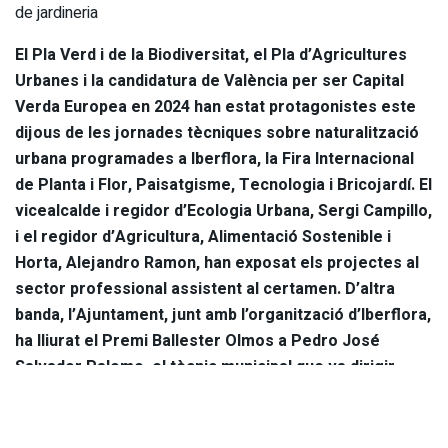
de jardineria
El Pla Verd i de la Biodiversitat, el Pla d’Agricultures
Urbanes i la candidatura de València per ser Capital
Verda Europea en 2024 han estat protagonistes este
dijous de les jornades tècniques sobre naturalització
urbana programades a Iberflora, la Fira Internacional
de Planta i Flor, Paisatgisme, Tecnologia i Bricojardí. El
vicealcalde i regidor d’Ecologia Urbana, Sergi Campillo,
i el regidor d’Agricultura, Alimentació Sostenible i
Horta, Alejandro Ramon, han exposat els projectes al
sector professional assistent al certamen. D’altra
banda, l’Ajuntament, junt amb l’organització d’Iberflora,
ha lliurat el Premi Ballester Olmos a Pedro José
Salvador Palomo, el tècnic municipal que va dirigir
l’oficina del Pla Verd als anys 90 i amb el nom del qual
passarà a denominar-se el roserar de Vivers en
reconeixement a la seua trajectòria.