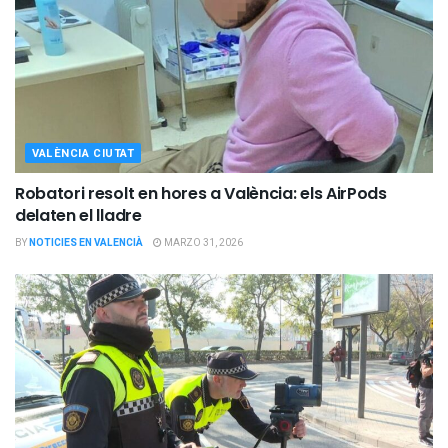
VALÈNCIA CIUTAT
Robatori resolt en hores a València: els AirPods
delaten el lladre
BY
NOTICIES EN VALENCIÀ
MARZO 31, 2026