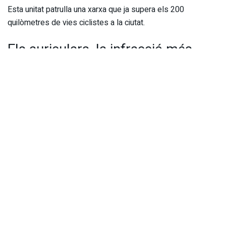
Esta unitat patrulla una xarxa que ja supera els 200
quilòmetres de vies ciclistes a la ciutat.
Els auriculars, la infracció més
repetida
La majoria de sancions tenen un protagonista clar: els
auriculars. Fins a 119 denúncies s’han posat per circular
escoltant música o connectat a dispositius de so, una
pràctica perillosa que redueix l’atenció del conductor.
Altres infraccions detectades han sigut:
Conductes de risc més habituals
Saltar-se semàfors en roig: 41 denúncies
Circular sense casc: 32