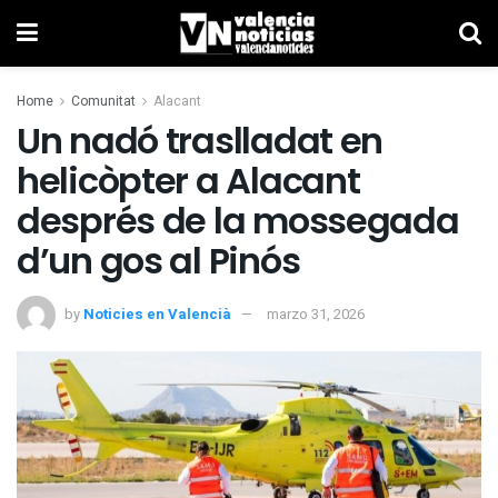
Home
Comunitat
Alacant
Un nadó traslladat en
helicòpter a Alacant
després de la mossegada
d’un gos al Pinós
by
Noticies en Valencià
marzo 31, 2026