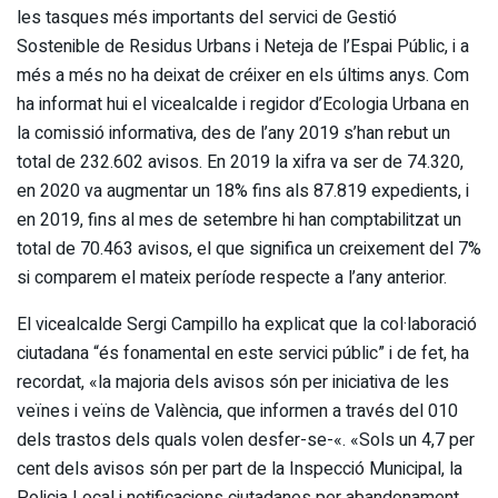
les tasques més importants del servici de Gestió
Sostenible de Residus Urbans i Neteja de l’Espai Públic, i a
més a més no ha deixat de créixer en els últims anys. Com
ha informat hui el vicealcalde i regidor d’Ecologia Urbana en
la comissió informativa, des de l’any 2019 s’han rebut un
total de 232.602 avisos. En 2019 la xifra va ser de 74.320,
en 2020 va augmentar un 18% fins als 87.819 expedients, i
en 2019, fins al mes de setembre hi han comptabilitzat un
total de 70.463 avisos, el que significa un creixement del 7%
si comparem el mateix període respecte a l’any anterior.
El vicealcalde Sergi Campillo ha explicat que la col·laboració
ciutadana “és fonamental en este servici públic” i de fet, ha
recordat, «la majoria dels avisos són per iniciativa de les
veïnes i veïns de València, que informen a través del 010
dels trastos dels quals volen desfer-se-«. «Sols un 4,7 per
cent dels avisos són per part de la Inspecció Municipal, la