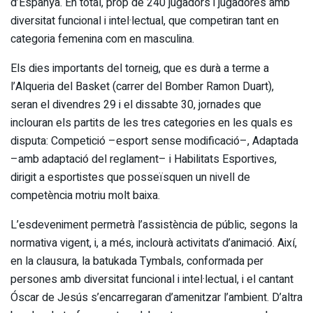
d’Espanya. En total, prop de 240 jugadors i jugadores amb
diversitat funcional i intel·lectual, que competiran tant en
categoria femenina com en masculina.
Els dies importants del torneig, que es durà a terme a
l’Alqueria del Basket (carrer del Bomber Ramon Duart),
seran el divendres 29 i el dissabte 30, jornades que
inclouran els partits de les tres categories en les quals es
disputa: Competició –esport sense modificació–, Adaptada
–amb adaptació del reglament– i Habilitats Esportives,
dirigit a esportistes que posseïsquen un nivell de
competència motriu molt baixa.
L’esdeveniment permetrà l’assistència de públic, segons la
normativa vigent, i, a més, inclourà activitats d’animació. Així,
en la clausura, la batukada Tymbals, conformada per
persones amb diversitat funcional i intel·lectual, i el cantant
Óscar de Jesús s’encarregaran d’amenitzar l’ambient. D’altra