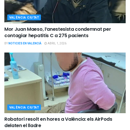
VALÈNCIA CIUTAT
Mor Juan Maeso, l’anestesista condemnat per
contagiar hepatitis C a 275 pacients
BY
NOTICIES EN VALENCIÀ
ABRIL 1, 2026
VALÈNCIA CIUTAT
Robatori resolt en hores a València: els AirPods
delaten el lladre