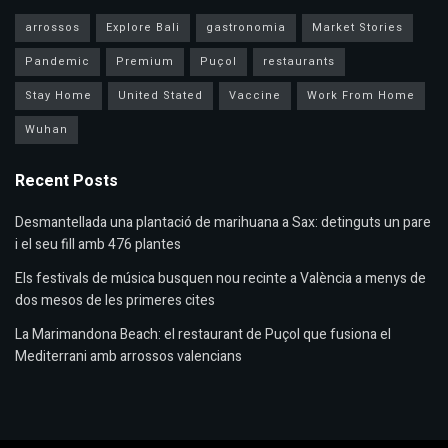
arrossos
Explore Bali
gastronomia
Market Stories
Pandemic
Premium
Puçol
restaurants
Stay Home
United Stated
Vaccine
Work From Home
Wuhan
Recent Posts
Desmantellada una plantació de marihuana a Sax: detinguts un pare
i el seu fill amb 476 plantes
Els festivals de música busquen nou recinte a València a menys de
dos mesos de les primeres cites
La Marimandona Beach: el restaurant de Puçol que fusiona el
Mediterrani amb arrossos valencians