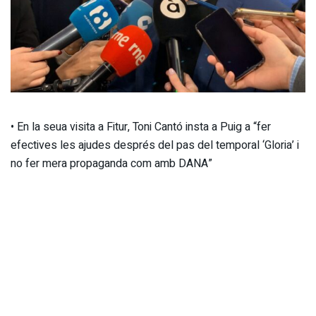
• En la seua visita a Fitur, Toni Cantó insta a Puig a “fer
efectives les ajudes després del pas del temporal ‘Gloria’ i
no fer mera propaganda com amb DANA”
Madrid, dijous 23 de gener de 2020.
El grup
parlamentari
Ciutadans (Cs) en Les Corts Valencianes
ha proposat una iniciativa en la qual s’aposte per la
innovació en el turisme d’interior com a eina per a
combatre la despoblació en la Comunitat Valenciana.
Així ho ha anunciat el síndic parlamentari de Cs,
Toni Cantó
,
que, a través d’una PNL,
ha advocat per “aprofitar