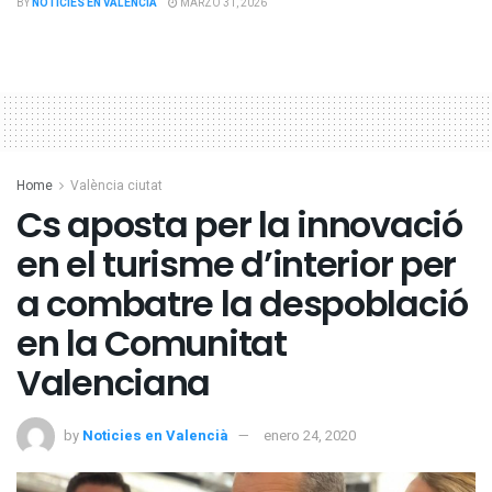
BY
NOTICIES EN VALENCIÀ
MARZO 31, 2026
Home
València ciutat
Cs aposta per la innovació
en el turisme d’interior per
a combatre la despoblació
en la Comunitat
Valenciana
by
Noticies en Valencià
enero 24, 2020