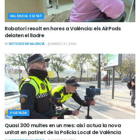
VALÈNCIA CIUTAT
Robatori resolt en hores a València: els AirPods
delaten el lladre
BY
NOTICIES EN VALENCIÀ
MARZO 31, 2026
PORTADA
Quasi 300 multes en un mes: així actua la nova
unitat en patinet de la Policia Local de València