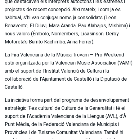
què destacaven els intèrprets autòctons i les estrenes i
projectes de recent concepció. Així mateix, i com ja és
habitual, s’hi van conjugar noms ja consolidats (León
Benavente, El Diluvi, Mara Aranda, Pau Alabajos, Mishima) i
nous valors (Émbolo, Nomembers, Lisasinson, Derby
Motoreta’s Burrito Kachimba, Anna Ferrer).
La Fira Valenciana de la Música Trovam – Pro Weekend
està organitzada per la Valencian Music Association (VAM!)
amb el suport de l’Institut Valencià de Cultura i la
col·laboració de l’Ajuntament de Castelló i la Diputació de
Castelló.
La iniciativa forma part del programa de desenvolupament
estratègic ‘Fes cultura’ de Cultura de la Generalitat i té el
suport de l’Acadèmia Valenciana de la Llengua (AVL), d’À
Punt Mèdia, de la Federació Valenciana de Municipis i
Províncies i de Turisme Comunitat Valenciana. També hi