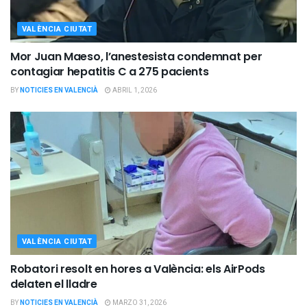
VALÈNCIA CIUTAT
Mor Juan Maeso, l’anestesista condemnat per
contagiar hepatitis C a 275 pacients
BY
NOTICIES EN VALENCIÀ
ABRIL 1, 2026
VALÈNCIA CIUTAT
Robatori resolt en hores a València: els AirPods
delaten el lladre
BY
NOTICIES EN VALENCIÀ
MARZO 31, 2026