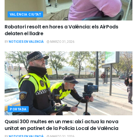
VALÈNCIA CIUTAT
Robatori resolt en hores a València: els AirPods
delaten el lladre
BY
NOTICIES EN VALENCIÀ
MARZO 31, 2026
PORTADA
Quasi 300 multes en un mes: així actua la nova
unitat en patinet de la Policia Local de València
BY
NOTICIES EN VALENCIÀ
MARZO 31, 2026