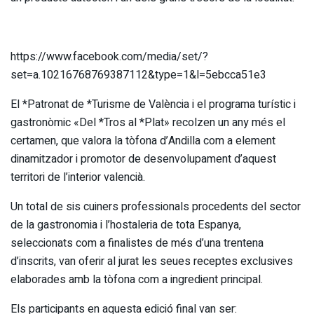
https://www.facebook.com/media/set/?
set=a.10216768769387112&type=1&l=5ebcca51e3
El *Patronat de *Turisme de València i el programa turístic i
gastronòmic «Del *Tros al *Plat» recolzen un any més el
certamen, que valora la tòfona d’Andilla com a element
dinamitzador i promotor de desenvolupament d’aquest
territori de l’interior valencià.
Un total de sis cuiners professionals procedents del sector
de la gastronomia i l’hostaleria de tota Espanya,
seleccionats com a finalistes de més d’una trentena
d’inscrits, van oferir al jurat les seues receptes exclusives
elaborades amb la tòfona com a ingredient principal.
Els participants en aquesta edició final van ser: