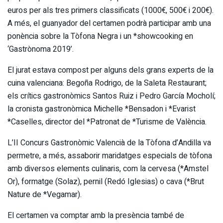
euros per als tres primers classificats (1000€, 500€ i 200€).
A més, el guanyador del certamen podrà participar amb una
ponència sobre la Tòfona Negra i un *showcooking en
‘Gastrònoma 2019’.
El jurat estava compost per alguns dels grans experts de la
cuina valenciana: Begoña Rodrigo, de la Saleta Restaurant;
els crítics gastronòmics Santos Ruiz i Pedro García Mocholí;
la cronista gastronòmica Michelle *Bensadon i *Evarist
*Caselles, director del *Patronat de *Turisme de València.
L’II Concurs Gastronòmic Valencià de la Tòfona d’Andilla va
permetre, a més, assaborir maridatges especials de tòfona
amb diversos elements culinaris, com la cervesa (*Amstel
Or), formatge (Solaz), pernil (Redó Iglesias) o cava (*Brut
Nature de *Vegamar).
El certamen va comptar amb la presència també de