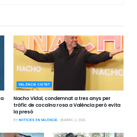
VALÈNCIA CIUTAT
 a
Nacho Vidal, condemnat a tres anys per
tràfic de cocaïna rosa a València però evita
la presó
BY
NOTICIES EN VALENCIÀ
ABRIL 2, 2026