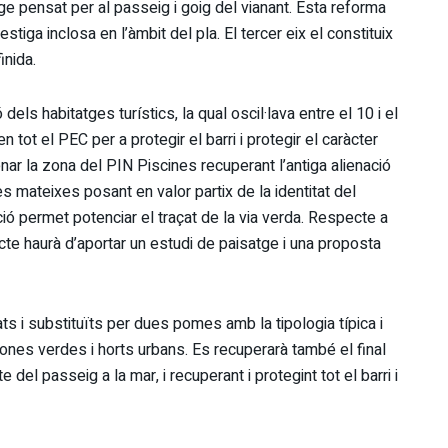
atge pensat per al passeig i goig del vianant. Esta reforma
ga inclosa en l’àmbit del pla. El tercer eix el constituix
inida.
dels habitatges turístics, la qual oscil·lava entre el 10 i el
tot el PEC per a protegir el barri i protegir el caràcter
nar la zona del PIN Piscines recuperant l’antiga alienació
s mateixes posant en valor partix de la identitat del
ió permet potenciar el traçat de la via verda. Respecte a
ecte haurà d’aportar un estudi de paisatge i una proposta
s i substituïts per dues pomes amb la tipologia típica i
ones verdes i horts urbans. Es recuperarà també el final
del passeig a la mar, i recuperant i protegint tot el barri i