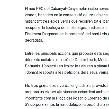
El nou PEC del Cabanyal-Canyamelar inclou noves 
veïnes, basades en la consecució de tres objectius
mitjançant tres eixos verds que recorren tot el bar
recuperar la tipologia dels habitatges tradicionals d
Finalment l’augment de la protecció del barri i els
degradats.
Entre les principals accions que proposa esta sego
diferents unitats execució de Doctor Lluch, Medite
Portuaris. L’objectiu és limitar les altures a planta 
i donant resposta a les peticions dels seus veïns 
Els tres grans eixos verds longitudinals previstos
proposa un eix per als vianants coincident amb el
importants com la Plaça del Rosari o Lorenzo de la
S’incorpora a més la remodelació i creació d’una n