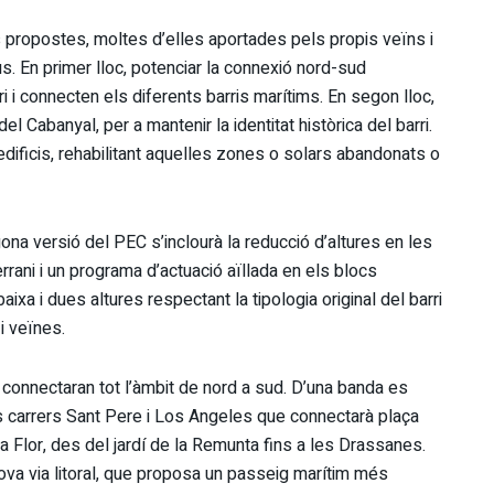
propostes, moltes d’elles aportades pels propis veïns i
. En primer lloc, potenciar la connexió nord-sud
ri i connecten els diferents barris marítims. En segon lloc,
el Cabanyal, per a mantenir la identitat històrica del barri.
 edificis, rehabilitant aquelles zones o solars abandonats o
na versió del PEC s’inclourà la reducció d’altures en les
rrani i un programa d’actuació aïllada en els blocs
baixa i dues altures respectant la tipologia original del barri
i veïnes.
 connectaran tot l’àmbit de nord a sud. D’una banda es
s carrers Sant Pere i Los Angeles que connectarà plaça
 Flor, des del jardí de la Remunta fins a les Drassanes.
ova via litoral, que proposa un passeig marítim més