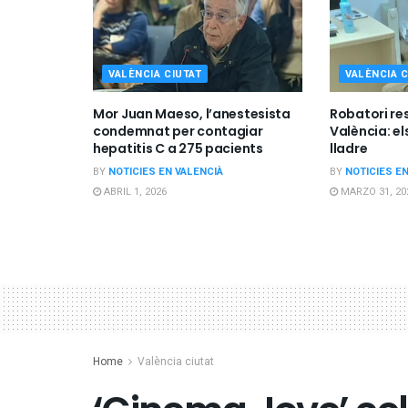
VALÈNCIA CIUTAT
VALÈNCIA C
Mor Juan Maeso, l’anestesista
Robatori res
condemnat per contagiar
València: el
hepatitis C a 275 pacients
lladre
BY
NOTICIES EN VALENCIÀ
BY
NOTICIES E
ABRIL 1, 2026
MARZO 31, 20
Home
València ciutat