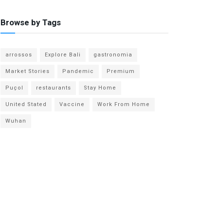
Browse by Tags
arrossos
Explore Bali
gastronomia
Market Stories
Pandemic
Premium
Puçol
restaurants
Stay Home
United Stated
Vaccine
Work From Home
Wuhan