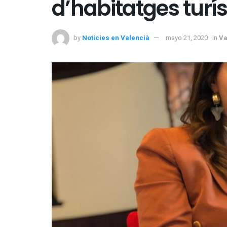
d’habitatges turís
by
Noticies en Valencià
mayo 21, 2020
in
Va