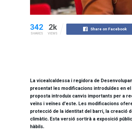
342
2k
Share on Facebook
SHARES
VIEWS
La vicealcaldessa i regidora de Desenvolupa
presentat les modificacions introduïdes en el
proposta introduix canvis importants per a re
veïns i veïnes d’este. Les modificacions ofe
protecció de la identitat del barri, la creació d
climàtic. Esta versió sortirà a exposició públ
hàbils.