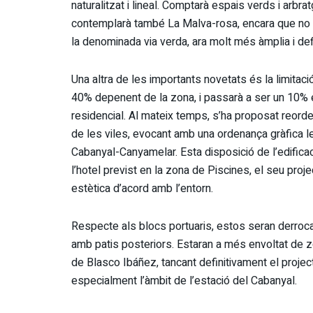
naturalitzat i lineal. Comptarà espais verds i arbr
contemplarà també La Malva-rosa, encara que no esti
la denominada via verda, ara molt més àmplia i def
Una altra de les importants novetats és la limitació 
40% depenent de la zona, i passarà a ser un 10% en 
residencial. Al mateix temps, s’ha proposat reorde
de les viles, evocant amb una ordenança gràfica le
Cabanyal-Canyamelar. Esta disposició de l’edificac
l’hotel previst en la zona de Piscines, el seu proj
estètica d’acord amb l’entorn.
Respecte als blocs portuaris, estos seran derrocat
amb patis posteriors. Estaran a més envoltat de z
de Blasco Ibáñez, tancant definitivament el projecte 
especialment l’àmbit de l’estació del Cabanyal.