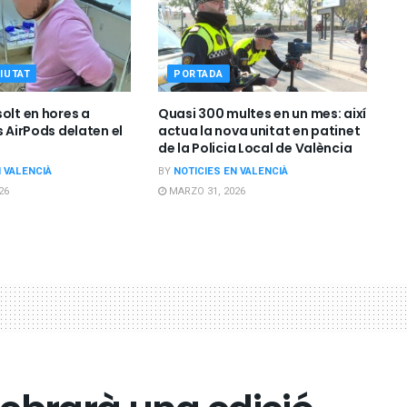
IUTAT
PORTADA
olt en hores a
Quasi 300 multes en un mes: així
s AirPods delaten el
actua la nova unitat en patinet
de la Policia Local de València
N VALENCIÀ
BY
NOTICIES EN VALENCIÀ
26
MARZO 31, 2026