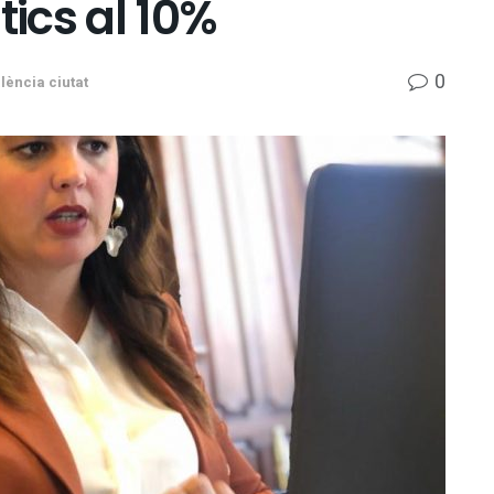
tics al 10%
0
lència ciutat