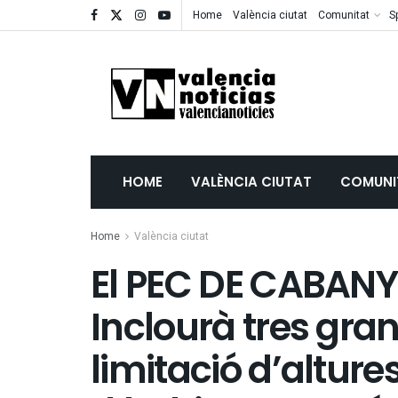
Home
València ciutat
Comunitat
S
HOME
VALÈNCIA CIUTAT
COMUNI
Home
València ciutat
El PEC DE CABA
Inclourà tres gran
limitació d’altures