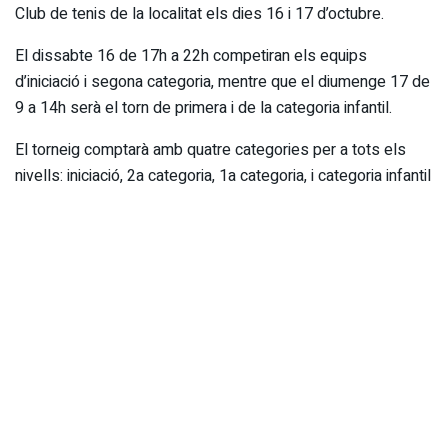
Club de tenis de la localitat els dies 16 i 17 d’octubre.
El dissabte 16 de 17h a 22h competiran els equips
d’iniciació i segona categoria, mentre que el diumenge 17 de
9 a 14h serà el torn de primera i de la categoria infantil.
El torneig comptarà amb quatre categories per a tots els
nivells: iniciació, 2a categoria, 1a categoria, i categoria infantil
(de 9 a 14 anys), amb equips masculins, femenins o mixtes
de fins a 4 jugadors o jugadores. Amb premis per als
finalistes, així com detalls per als participants.
Per a participar al Torneig cal registrar-se i inscriure’s al
següent enllaç
www.federaweb.com
amb termini fins al
dimecres 13 d’octubre i contactar per confirmar i abonar la
quota d’inscripció al telf: 654100885. El preu d’ inscripció
per equip serà de 16€ 1ª, i 10€ 2ª i Iniciació i 6 € Infantil. A
més a més, caldrà tenir llicència de pilota valenciana o pàdel