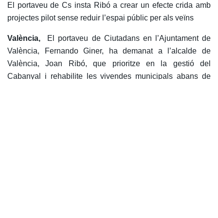
El portaveu de Cs insta Ribó a crear un efecte crida amb
projectes pilot sense reduir l’espai públic per als veïns
València,
El portaveu de Ciutadans en l’Ajuntament de
València, Fernando Giner, ha demanat a l’alcalde de
València, Joan Ribó, que prioritze en la gestió del
Cabanyal i rehabilite les vivendes municipals abans de
construir obra nova.»
Hay més de 900 edificis protegits
en el Cabanyal on es pot actuar per a revitalitzar el
barrio»,
ha indicat Giner.
La proposta de Cs consistix en»
crear un efecte crida» en
el Cabanyal per mitjà de l’inici de «proyectes pilots de
rehabilitació de vivenda que impulsen la regeneració
real del barri»,
Giner ha lamentat que la regeneració del
barri proposada per Ribó siga «
contradictori, ja que Ribó
ho vol fer en detriment de l’espai públic previst per als
veïns».