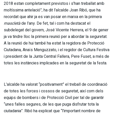
2018 estan completament previstos i s’han treballat amb
moltíssima antelació”, ha dit l’alcalde Joan Ribó, que ha
recordat que ahir ja es van posar en marxa en la primera
mascletà
de l’any. De fet, tal i com ha destacat el
subdelegat del govern, José Vicente Herrera, el 9 de gener
ja va tindre lloc la primera reunió per a abordar la seguretat.
A la reunió de hui també ha estat la regidora de Protecció
Ciutadana, Anaïs Menguzzato, i el regidor de Cultura Festiva
i president de la Junta Central Fallera, Pere Fuset, a més de
totes les instàncies implicades en la seguretat de la festa.
L’alcalde ha valorat “positivament” el treball de coordinació
de totes les forces i cossos de seguretat, així com dels
equips de bombers i de Protecció Civil per tal de garantir
“unes falles segures, de les que puga disfrutar tota la
ciutadania”. Ribó ha explicat que “l’important nombre de