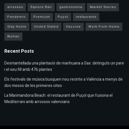
arrossos
Explore Bali
gastronomia
Market Stories
Pandemic
Premium
Puçol
restaurants
Stay Home
United Stated
Vaccine
Work From Home
Wuhan
Recent Posts
Desmantellada una plantació de marihuana a Sax: detinguts un pare
i el seu fill amb 476 plantes
Els festivals de música busquen nou recinte a València a menys de
dos mesos de les primeres cites
La Marimandona Beach: el restaurant de Puçol que fusiona el
Mediterrani amb arrossos valencians