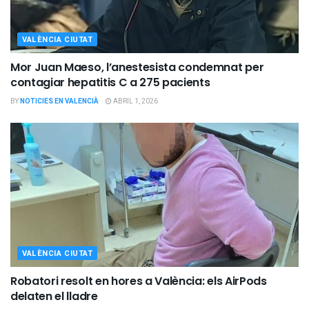
VALÈNCIA CIUTAT
Mor Juan Maeso, l’anestesista condemnat per
contagiar hepatitis C a 275 pacients
BY
NOTICIES EN VALENCIÀ
ABRIL 1, 2026
VALÈNCIA CIUTAT
Robatori resolt en hores a València: els AirPods
delaten el lladre