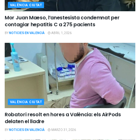
VALÈNCIA CIUTAT
Mor Juan Maeso, l’anestesista condemnat per
contagiar hepatitis C a 275 pacients
BY
NOTICIES EN VALENCIÀ
ABRIL 1, 2026
VALÈNCIA CIUTAT
Robatori resolt en hores a València: els AirPods
delaten el lladre
BY
NOTICIES EN VALENCIÀ
MARZO 31, 2026